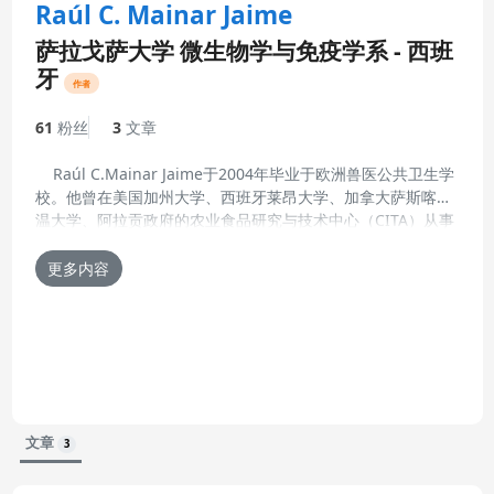
Raúl C. Mainar Jaime
萨拉戈萨大学 微生物学与免疫学系 - 西班
牙
作者
61
粉丝
3
文章
Raúl C.Mainar Jaime于2004年毕业于欧洲兽医公共卫生学
校。他曾在美国加州大学、西班牙莱昂大学、加拿大萨斯喀彻
温大学、阿拉贡政府的农业食品研究与技术中心（CITA）从事
更新的简历 02-9月-2013
研究员和教授工作，目前就职于萨拉戈萨大学。他主要致力于
兽医流行病学领域，将新的流行病学工具应用于临床实践中动
更多内容
物疾病传播的相关研究。他曾参与了多项研究项目，并发表了
30多篇科技论文及多篇兽医科普文章。目前他主持多项传染病
动力学研究和猪沙门氏菌的诊断研究。
文章
3