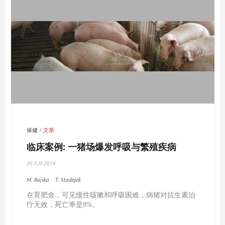
保健
文章
临床案例: 一猪场爆发呼吸与繁殖疾病
26-5月-2014
M. Rajska
T. Stadejek
在育肥舍，可见慢性咳嗽和呼吸困难，病猪对抗生素治
疗无效，死亡率是8%。