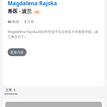
Magdalena Rajska
兽医 - 波兰
作者
42
粉丝
1
文章
Magdalena Rajska2002年毕业于瓦尔米亚大学兽医学院（波
兰奥尔什丁）
她于2006年和2007年分别接受了波兰普瓦维国家兽医研究所
颁发的猪病和鱼病证书。
更多内容
2002-2007年间，她作为兽医供职于波兰一家猪饲料生产公
司。从2007年以后，她在Vet-Com兽医诊所实习。目前，她是
一家临床诊所的创始人之一，负责猪病健康管理。
更新的简历 16-5月-2014
文章
1