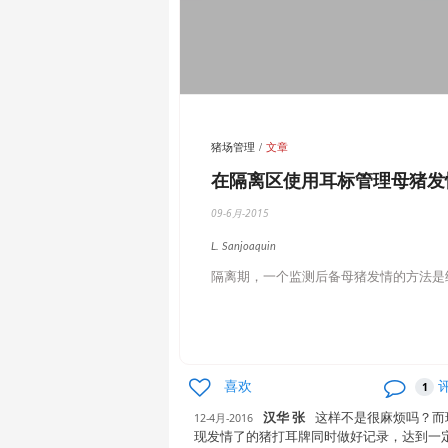
猪场管理
文章
在隔离区使用耳标管理母猪发
09-6月-2015
L. Sanjoaquin
隔离期，一个监测后备母猪发情的方法是
喜欢
1
汉华 张
这样不是很麻烦吗？而
12-4月-2016
现发情了的猪打耳牌同时做好记录，达到一