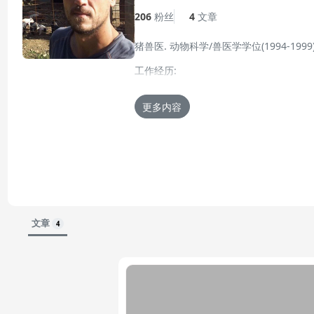
206
粉丝
4
文章
猪兽医. 动物科学/兽医学学位(1994-1999)
工作经历:
1999-2001 奥纳特农场
更多内容
2001-2003 Agroal公司 (猪兽医)
2003- 2012 SClas猪兽医.
除了具备集约型猪场的工作经验外， 自2005年后
Since 2012 自由职业兽医和猪场咨询师
他在许多专业杂志上发表了文章，这些文
更新的简历 02-2月-2015
文章
4