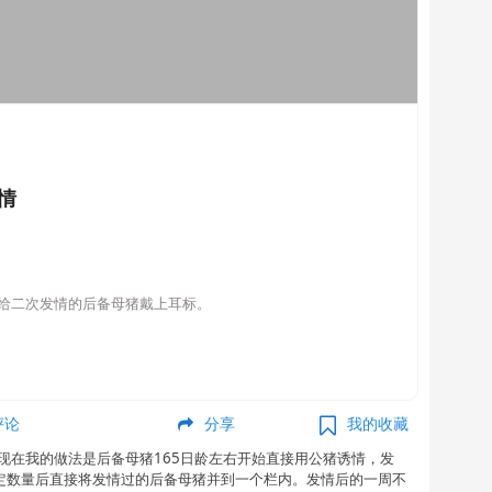
情
给二次发情的后备母猪戴上耳标。
评论
分享
我的收藏
现在我的做法是后备母猪165日龄左右开始直接用公猪诱情，发
定数量后直接将发情过的后备母猪并到一个栏内。发情后的一周不