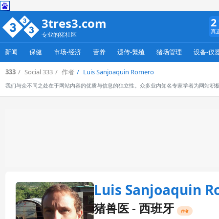
3tres3.com
2
真
专业的猪社区
新闻
保健
市场-经济
营养
遗传-繁殖
猪场管理
设备-仪
333
Social 333
作者
Luis Sanjoaquin Romero
我们与众不同之处在于网站内容的优质与信息的独立性。众多业内知名专家学者为网站积
Luis Sanjoaquin 
猪兽医 - 西班牙
作者