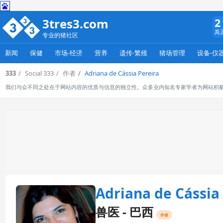
3tres3.com
2
真
专业的猪社区
新闻
保健
市场-经济
营养
遗传-繁殖
猪场管理
设备-仪
333
Social 333
作者
Adriana de Cássia Pereira
我们与众不同之处在于网站内容的优质与信息的独立性。众多业内知名专家学者为网站积
Adriana de Cássia
兽医 - 巴西
作者