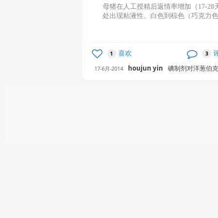
母猪在人工授精后返情率增加（17-2
处出现粘液性、白色到棕色（巧克力
喜欢
1
3
houjun yin
碘制剂对洋葱伯克
17-6月-2014