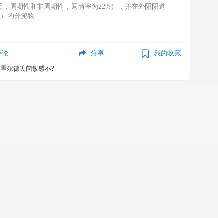
8天，周期性和非周期性，返情率为22%），并在外阴阴道
色）的分泌物
评论
分享
我的收藏
霍尔德氏菌敏感不?