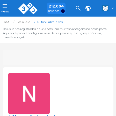
212.004
usuários
Menu
333
Social 333
Nilton Cabral alves
Os usuários registrados na 333 possuem muitas vantagens no nosso portal.
Aqui você poderá configurar seus dados pessoais, inscrições, anúncios,
classificados, etc.