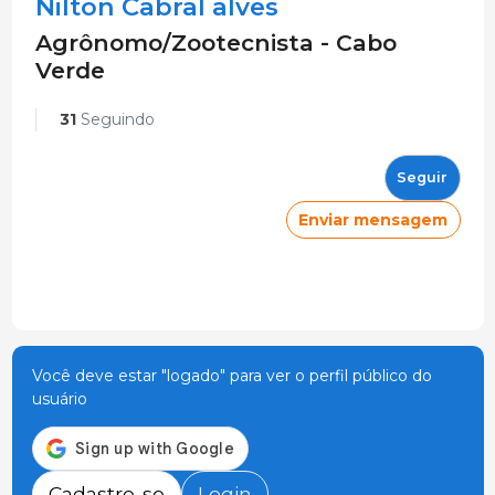
Nilton Cabral alves
Agrônomo/Zootecnista - Cabo
Verde
31
Seguindo
Seguir
Enviar mensagem
Você deve estar "logado" para ver o perfil público do
usuário
Cadastre-se
Login