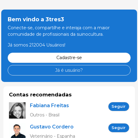
Bem vindo a 3tres3
Conecte-se, compartilhe e interaja com a maior
comunidade de profissionais da suinocultura.
Já somos 212004 Usuários!
Cadastre-se
Já é usuário?
Contas recomendadas
Fabiana Freitas
Seguir
Outros - Brasil
Gustavo Cordero
Seguir
Gonzalez
Veterinário - Espanha