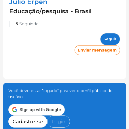
Julio Erpen
Educação/pesquisa - Brasil
5
Seguindo
Seguir
Enviar mensagem
Você deve estar "logado" para ver o perfil público do
usuário
Cadastre-se
Login