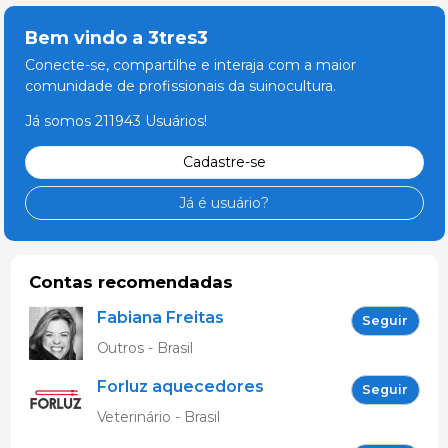
Bem vindo a 3tres3
Conecte-se, compartilhe e interaja com a maior
comunidade de profissionais da suinocultura.
Já somos 211943 Usuários!
Cadastre-se
Já é usuário?
Contas recomendadas
Fabiana Freitas
Seguir
Outros - Brasil
Forluz aquecedores
Seguir
eletricos
Veterinário - Brasil