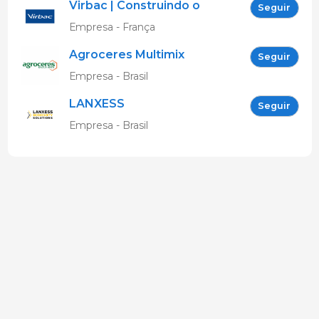
Virbac | Construindo o
Seguir
futuro da saúde animal
Empresa - França
Agroceres Multimix
Seguir
Empresa - Brasil
LANXESS
Seguir
Empresa - Brasil