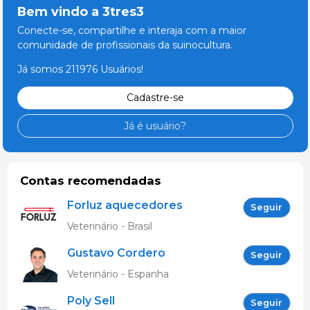
Bem vindo a 3tres3
Conecte-se, compartilhe e interaja com a maior
comunidade de profissionais da suinocultura.
Já somos 211976 Usuários!
Cadastre-se
Já é usuário?
Contas recomendadas
Forluz aquecedores
Seguir
eletricos
Veterinário - Brasil
Gustavo Cordero
Seguir
Gonzalez
Veterinário - Espanha
Poly Sell
Seguir