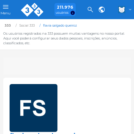
211.976
usuários
Menu
333
Social 333
flavia salgado queiroz
Os usuários registrados na 333 possuem muitas vantagens no nosso portal.
Aqui você poderá configurar seus dados pessoais, inscrições, anúncios,
classificados, etc.