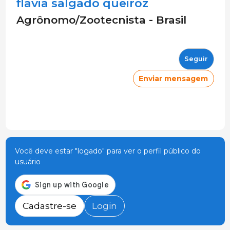
flavia salgado queiroz
Agrônomo/Zootecnista - Brasil
Seguir
Enviar mensagem
Você deve estar "logado" para ver o perfil público do
usuário
Cadastre-se
Login