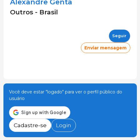
Alexandre Genta
Outros - Brasil
Seguir
Enviar mensagem
Você deve estar "logado" para ver o perfil público do
usuário
Cadastre-se
Login