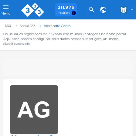
211.976
usuários
Menu
333
Social 333
Alexandre Genta
Os usuários registrados na 333 possuem muitas vantagens no nosso portal.
Aqui você poderá configurar seus dados pessoais, inscrições, anúncios,
classificados, etc.