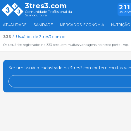
3tres3.com
211
Comunidade Profissional da
Usuários
Suinocultura
ATUALIDADE
SANIDADE
MERCADOS-ECONOMIA
NUTRIÇÃO
333
Usuários de 3tres3.com.br
Os usuários registrados na 333 possuem muitas vantagens no nosso portal. Aqui vo
Ser um usuário cadastrado na 3tres3.com.br tem muitas va