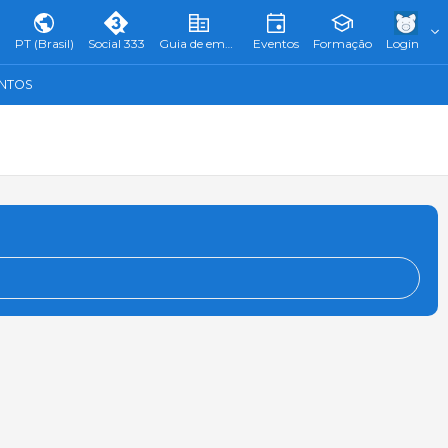
PT (Brasil)
Social 333
Guia de empresas
Eventos
Formação
Login
ENTOS