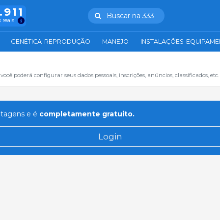
.911
Buscar na 333
 reais
GENÉTICA-REPRODUÇÃO
MANEJO
INSTALAÇÕES-EQUIPAM
cê poderá configurar seus dados pessoais, inscrições, anúncios, classificados, etc.
ntagens e é
completamente gratuito.
Login