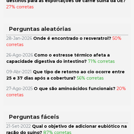
destinos para as exportações de carne suína da UE?
27% corretas
Perguntas aleatórias
28-Jan-2026
Onde é encontrado o resveratrol?
50%
corretas
26-Ago-2026
Como o estresse térmico afeta a
capacidade digestiva do intestino?
71% corretas
09-Abr-2021
Que tipo de retorno ao cio ocorre entre
25 e 37 dias após a cobertura?
56% corretas
27-Ago-2025
O que são aminoácidos funcionais?
20%
corretas
Perguntas fáceis
21-Set-2022
Qual o objetivo de adicionar eubiótico na
ração do suíno?
87% corretas