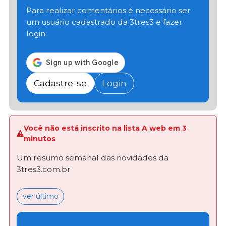
Para realizar comentários é necessário ser
um usuário cadastrado da 3tres3 e fazer
login:
Cadastre-se
Login
Você não está inscrito na lista A web em 3
minutos
Um resumo semanal das novidades da
3tres3.com.br
ver último