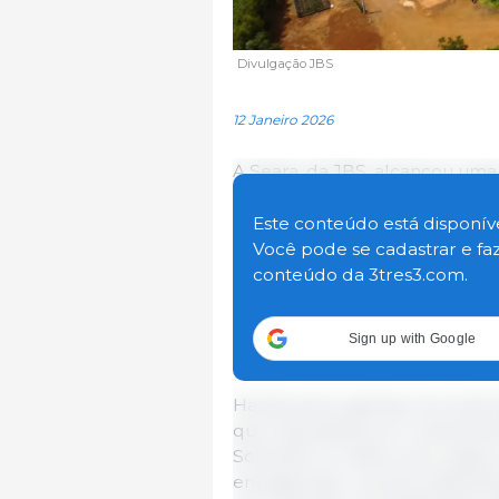
Divulgação JBS
12 Janeiro 2026
A Seara, da JBS, alcançou uma
sustentabilidade:
cerca de 75%
suínos em todo o país já util
Este conteúdo está disponíve
painéis solares e biodigestor
Você pode se cadastrar e fa
de aves, mais de 73% das granj
conteúdo da 3tres3.com.
distribuídas em dez estados bra
lideram a adoção, com 82% das
Sign up with Google
Minas Gerais (77%).
Há seis anos, apenas cerca de 
que representa um crescimen
Somente no último ano, essas
energia solar, volume suficie