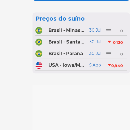
Preços do suíno
Brasil - Minas Gerais
30 Jul
0
Brasil - Santa Catarina
30 Jul
0,130
Brasil - Paraná
30 Jul
0
USA - Iowa/Minnesota
5 Ago
0,940