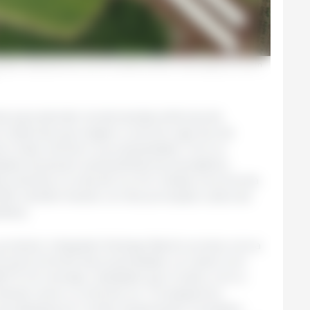
dades integradas de suínos com potencial para a tecnologia já contam
l para atender às demandas elétricas da
m sistemas que exigem controle rigoroso de
em-estar animal e a produtividade. Com os
ades alcançam autossuficiência energética,
é zerando a conta de luz. Em média, a economia
62%, transformando um dos principais custos da
tiva.
 produtor integrado Rodrigo Bisollo produz cerca
 15 anos à frente da propriedade, os custos com
$ 70 mil mensais, realidade que mudou com a
itindo zerar a conta de luz. “Conseguimos
a despesa em renda. Atualmente, a iniciativa