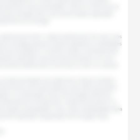
turamento da propriedade”, afirma. A estrutura é
de energia solar, que potencializa a geração
uficiente em energia.
 sistema permite o reaproveitamento do calor dos
nto de água para processos sanitários e atividades
iência energética. O resíduo sólido remanescente
izante, aplicado nas lavouras, fechando um ciclo
orçando práticas de economia circular no campo.
 a implementação dos sistemas, a Seara mantém
onhecimento de boas práticas, que estimula ações
adas. A combinação entre tecnologia, eficiência
ambiental tem fortalecido o desenvolvimento no
rização da atividade rural, maior atratividade para
vas de expansão da geração de energia limpa.
il.