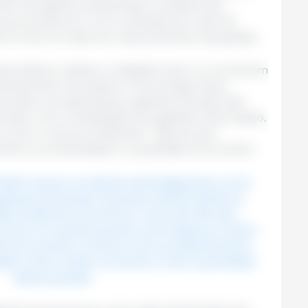
lém dos ganhos ambientais, a iniciativa traz
 aos produtores. Com a redução do custo da
s tornam-se cada vez mais presentes nas granjas.
otovoltaicos captam a radiação solar e a convertem
diretamente nos aviários. A tecnologia reduz
ia das concessionárias e garante energia mais
nciais, como climatização dos galpões, automação,
e ovos e controle ambiental – fatores que
mal, a produtividade e a qualidade do produto.
também avança na adoção de biodigestores como
eração de energia renovável, aliando eficiência
dade ambiental e econômica. Cerca de 46% das
suínos com potencial para a tecnologia já contam
ado do incentivo contínuo e do acompanhamento
gião Centro-Oeste concentra a maior quantidade
dessas granjas.