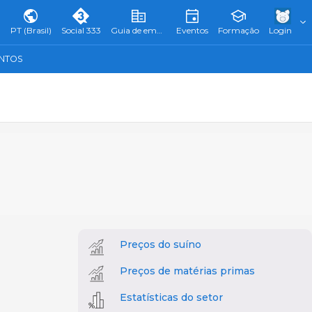
PT (Brasil)
Social 333
Guia de empresas
Eventos
Formação
Login
ENTOS
Preços do suíno
Preços de matérias primas
Estatísticas do setor