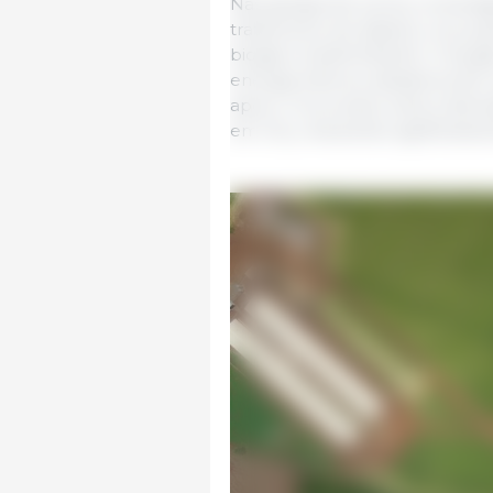
Nas granjas de suínos, os bio
tratamento de dejetos, nos qu
biogás e biofertilizante. O bio
energia elétrica, abastecendo a
apoio. O processo evita a libe
em CO₂, reduzindo significati