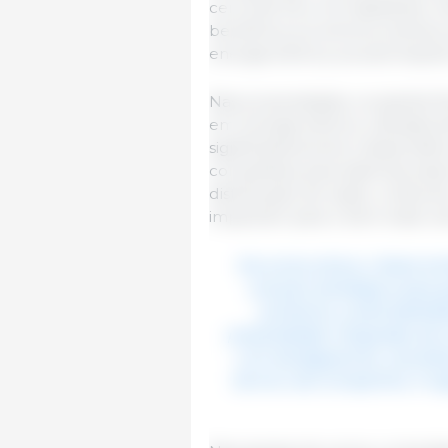
cerca de 94,4 mil habitantes. A
benefícios econômicos diretos
energia elétrica, as automaçõe
Nas propriedades, os painéis f
em energia elétrica, utilizada 
significativamente a dependênc
competitiva para sistemas esse
distribuição de ração, coleta d
impactam para o bem-estar ani
Na suinocultura, a Seara 
solução estratégica para g
produtiva, sustentabili
propriedades integradas de 
com biodigestores, result
técnico da Companhia. A re