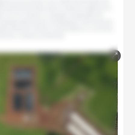
digestores funcionam como sistemas fechados de
ais bactérias transformam a matéria orgânica em
gás, rico em metano, é utilizado na geração de
 granja, sistemas de climatização e estruturas de
ração direta do metano na atmosfera e o converte
vamente o impacto ambiental.