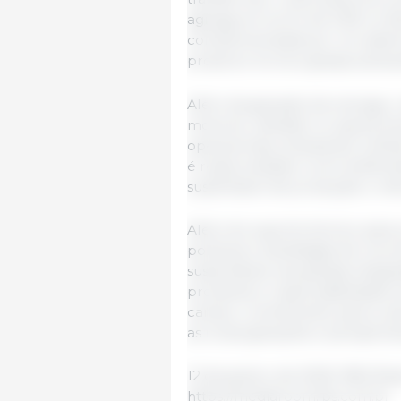
agrega em torno de 3,5% no fa
complementada por um sistema 
própria e torna a granja autoss
Além da geração de energia, o
motores, utilizado no aquecime
operacionais, ampliando a efic
é reaproveitado como biofertil
sustentável de produção e ref
Além do suporte técnico para
políticas e estratégias de rec
sustentáveis nas granjas integr
produtiva e responsabilidade 
campo, contribuindo para a valo
as novas gerações e perspecti
12 de janeiro de 2025/ JBS/ Bras
https://mediaroom.jbs.com.br