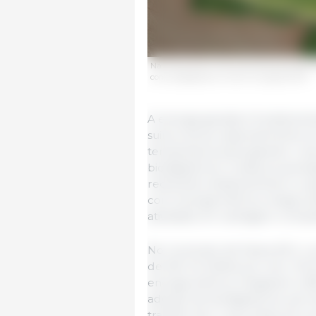
Na suinocultura, cerca de 46% das proprie
com biodigestores. Fonte: Divulgação JBS
A energia gerada é fundamenta
suinocultura, especialmente e
temperatura para garantir o b
biodigestores, muitas propried
reduzindo drasticamente ou at
com energia elétrica chega a 
atividade em vantagem competi
No município de Seara (SC), o
de 160 mil leitões por ano. Há
energia elétrica chegavam a R
adoção de biodigestores, perm
transformar o que antes era um