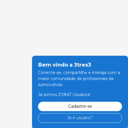
Bem vindo a 3tres3
Conecte-se, compartilhe e interaja com a
maior comunidade de profissionais da
suinocultura.
Já somos 211847 Usuários!
Cadastre-se
Já é usuário?