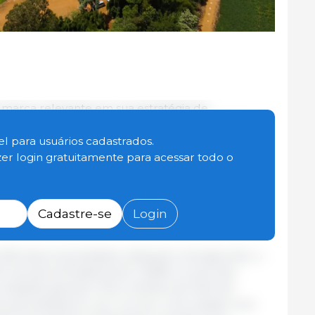
 marca relevante em sua estratégia de
 dos seus produtores integrados de aves e
izam fontes limpas e renováveis de energia, como
l para usuários cadastrados.
es
, com apoio técnico da Companhia. Na produção
zer login gratuitamente para acessar todo o
as integradas já operam com energia solar,
sileiros e no Distrito Federal. Bahia e Paraná
 granjas, seguidas por Mato Grosso do Sul (81%) e
Cadastre-se
Login
5,6% das propriedades utilizavam energia solar, o
to de aproximadamente 1.208% no período.
 unidades geraram 215,4 milhões de kWh de
nte para abastecer, por um ano, uma cidade com