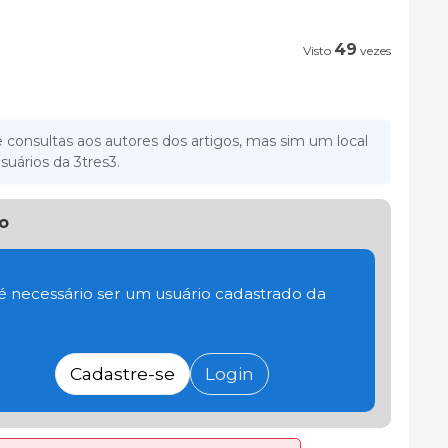
49
Visto
vezes
 consultas aos autores dos artigos, mas sim um local
suários da 3tres3.
o
 é necessário ser um usuário cadastrado da
Cadastre-se
Login