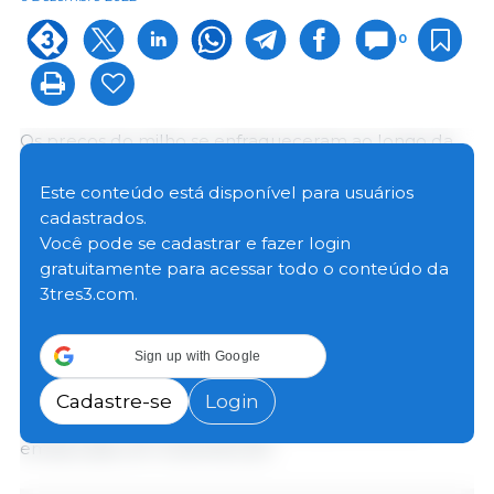
0
Os preços do milho se enfraqueceram ao longo da
semana passada nos portos e também em muitas
praças acompanhadas pelo Cepea no interior do
Este conteúdo está disponível para usuários
País. Segundo pesquisados do Cepea, os valores
cadastrados.
foram pressionados pela menor paridade de
Você pode se cadastrar e fazer login
exportação.
gratuitamente para acessar todo o conteúdo da
3tres3.com.
Já as vendas externas do cereal seguem aquecidas,
e há sinalização de movimento intenso nas próximas
Sign up with Google
semanas. A Secex indicou que saíram dos portos
brasileiros 6 milhões de toneladas de milho em
Cadastre-se
Login
novembro, mais que o dobro (153%) do volume
embarcado em novembro/21.