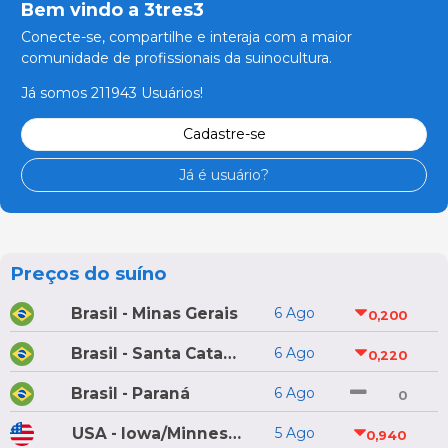
Bem vindo a 3tres3
Conecte-se, compartilhe e interaja com a maior
comunidade de profissionais da suinocultura.
Já somos 211943 Usuários!
Cadastre-se
Já é usuário?
Preços do suíno
Brasil - Minas Gerais
6 Ago
0,200
Brasil - Santa Catarina
6 Ago
0,220
Brasil - Paraná
6 Ago
0
USA - Iowa/Minnesota
5 Ago
0,940