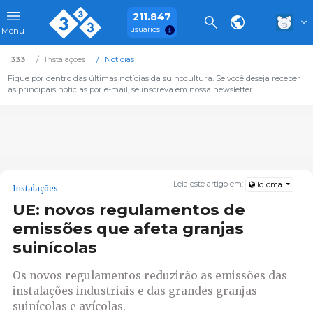
211.847
usuários
Menu
333
Instalações
Notícias
Fique por dentro das últimas notícias da suinocultura. Se você deseja receber
as principais notícias por e-mail, se inscreva em nossa newsletter.
Leia este artigo em:
Idioma
Instalações
UE: novos regulamentos de
emissões que afeta granjas
suinícolas
Os novos regulamentos reduzirão as emissões das
instalações industriais e das grandes granjas
suinícolas e avícolas.