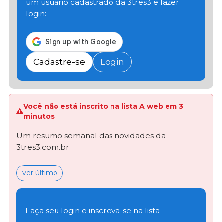
um usuário cadastrado da 3tres3 e fazer
login:
Cadastre-se
Login
Você não está inscrito na lista A web em 3
minutos
Um resumo semanal das novidades da
3tres3.com.br
ver último
Faça seu login e inscreva-se na lista