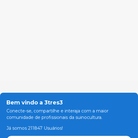
Bem vindo a 3tres3
Conecte-se, compartilhe e interaja com a maior
comunidade de profissionais da suinocultura.
Já somos 211847 Usuários!