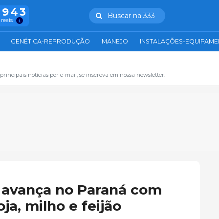
.943
Buscar na 333
 reais
GENÉTICA-REPRODUÇÃO
MANEJO
INSTALAÇÕES-EQUIPAM
principais notícias por e-mail, se inscreva em nossa newsletter.
 avança no Paraná com
ja, milho e feijão