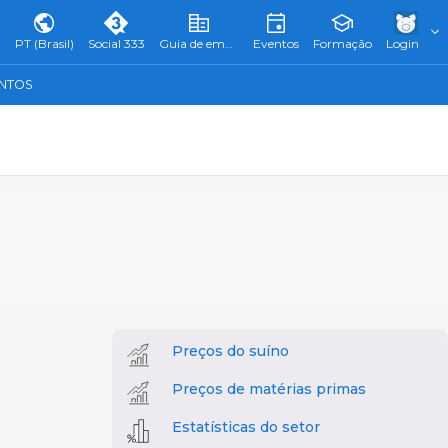
PT (Brasil)
Social 333
Guia de empresas
Eventos
Formação
Login
ENTOS
Preços do suíno
Preços de matérias primas
Estatísticas do setor