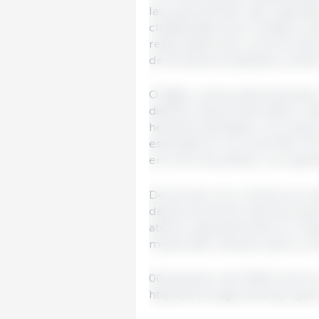
lavouras também são majoritar
classificadas entre médias e bo
responsável pelo volume total
de hectares projetados, embora 
O feijão, cultura essencial par
distintos. Na primeira safra, o
hectares plantados, com avan
estimada em cerca de 184 mil t
em início de plantio, com grand
De acordo com o Deral, as con
desenvolvimento das lavoura
atento, especialmente em rela
meses, fator decisivo para a c
06 de janeiro de 2026/ Governo
https://www.agricultura.pr.gov.