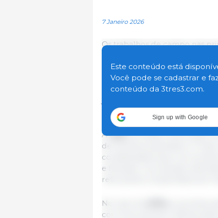
7 Janeiro 2026
Os trabalhos de campo nas pri
ritmo acelerado na safra 202
Economia Rural (Deral), da Sec
Este conteúdo está disponíve
Abastecimento (Seab). O leva
Você pode se cadastrar e fa
Acompanhamento de Safra Subj
conteúdo da 3tres3.com.
janeiro, mostra bom desenvolv
regiões do Estado. Clique aqui 
Sign up with Google
A
soja
, principal cultura agrí
de hectares plantados. A maio
consideradas boas, com predo
e floração. A produção estima
reforçando a expectativa de m
No caso do
milho
, a primeira 
com lavouras bem distribuídas