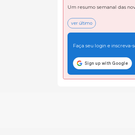
Um resumo semanal das novi
ver último
Faça seu login e inscreva-se