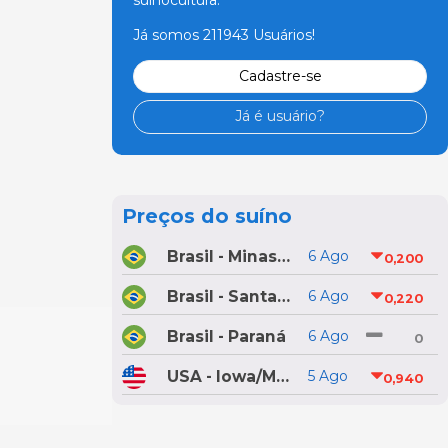
Já somos 211943 Usuários!
Cadastre-se
Já é usuário?
Preços do suíno
Brasil - Minas Gerais
6 Ago
0,200
Brasil - Santa Catarina
6 Ago
0,220
Brasil - Paraná
6 Ago
0
USA - Iowa/Minnesota
5 Ago
0,940