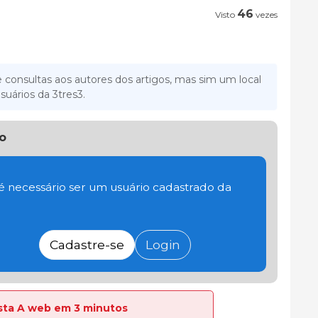
46
Visto
vezes
 consultas aos autores dos artigos, mas sim um local
suários da 3tres3.
o
 é necessário ser um usuário cadastrado da
Cadastre-se
Login
lista A web em 3 minutos