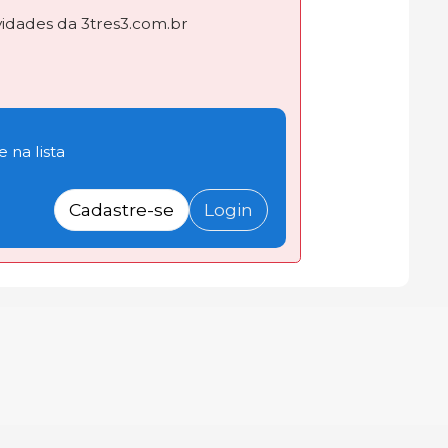
dades da 3tres3.com.br
 na lista
Cadastre-se
Login