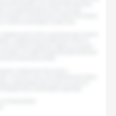
iamente positivas, com mais de 90% das áreas
as. Já a segunda safra de milho, principal
 produzido no Paraná, já tem mais de 2,8 milhões
o plantio ainda esteja em fase inicial.
a o abastecimento interno, apresenta dois cenários
 Estado contabiliza aproximadamente 103,6 mil
ço da colheita em algumas regiões e produção
oneladas. Já o feijão da segunda safra ainda está
e parte das áreas previstas.
dições climáticas têm favorecido o
s até o momento, mas o acompanhamento segue
ção à regularidade das chuvas nos próximos
onsolidação das produtividades esperadas.
 do Paraná/ Brasil.
br