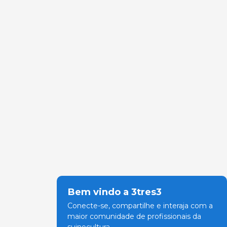
Bem vindo a 3tres3
Conecte-se, compartilhe e interaja com a
maior comunidade de profissionais da
suinocultura.