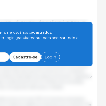
ncipais culturas agrícolas do Paraná seguem em
5/2026, conforme dados do Departamento de
retaria de Estado da Agricultura e do
l para usuários cadastrados.
ntamento mais recente do Sistema de
zer login gratuitamente para acessar todo o
etiva (PSS), referente à segunda semana de
imento das lavouras em praticamente todas as
para acessar a íntegra do relatório.
Cadastre-se
Login
cola paranaense, já ocupa uma área de 4,8 milhões
r parte das lavouras encontra-se em condições
minância das fases de desenvolvimento vegetativo
da é praticamente de 22 milhões de toneladas,
ais uma grande safra para o Estado.
safra soma cerca de 339 mil hectares plantados,
 em todas as regiões produtoras. As condições das