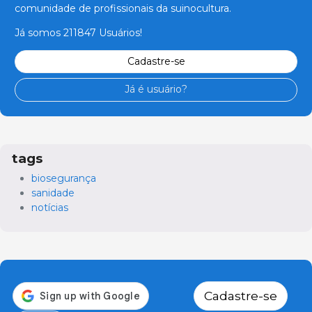
comunidade de profissionais da suinocultura.
Já somos 211847 Usuários!
Cadastre-se
Já é usuário?
tags
biosegurança
sanidade
notícias
Cadastre-se