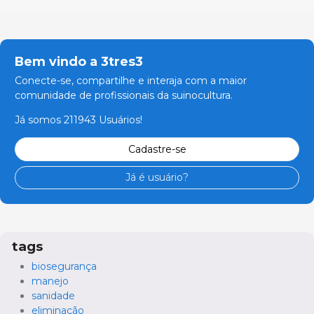
Bem vindo a 3tres3
Conecte-se, compartilhe e interaja com a maior
comunidade de profissionais da suinocultura.
Já somos 211943 Usuários!
Cadastre-se
Já é usuário?
tags
biosegurança
manejo
sanidade
eliminação