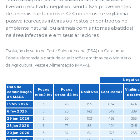
tiveram resultado negativo, sendo 624 provenientes
de animais capturados e 424 oriundos de vigilância
passiva (carcaças inteiras ou restos encontrados no
ambiente natural, ou animais com sintomas abatidos)
na área infectada e em seus arredores.
Evolução do surto de Peste Suína Africana (PSA) na Catalunha.
Tabela elaborada a partir de atualizações emitidas pelo Ministério
da Agricultura, Pesca e Alimentação (MAPA).
Negativo
Data da
Focos
Focos
Vigilânc
comunicação
Positivos
Capturados
primários
secundários
passiv
do MAPA
13 fev 2026
3
26
155
624
424
6 fev 2026
3
23
142
549
389
29 jan 2026
3
20
103
468
365
23 jan 2026
3
17
85
404
345
20 jan 2026
3
14
64
375
265