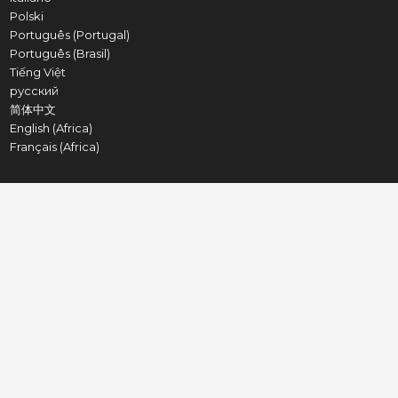
Polski
Português (Portugal)
Português (Brasil)
Tiếng Việt
русский
简体中文
English (Africa)
Français (Africa)