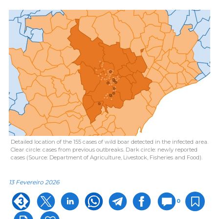
Detailed location of the 155 cases of wild boar detected in the infected area.
Clear circle: cases from previous outbreaks. Dark circle: newly reported
cases (Source: Department of Agriculture, Livestock, Fisheries and Food).
13 Fevereiro 2026
0