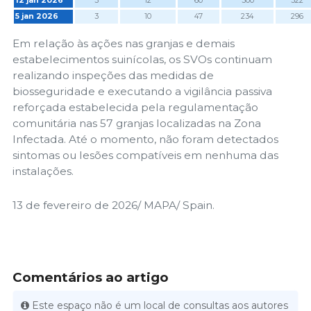
12 jan 2026
3
12
60
300
322
5 jan 2026
3
10
47
234
296
Em relação às ações nas granjas e demais
estabelecimentos suinícolas, os SVOs continuam
realizando inspeções das medidas de
biosseguridade e executando a vigilância passiva
reforçada estabelecida pela regulamentação
comunitária nas 57 granjas localizadas na Zona
Infectada. Até o momento, não foram detectados
sintomas ou lesões compatíveis em nenhuma das
instalações.
13 de fevereiro de 2026/ MAPA/ Spain.
Comentários ao artigo
Este espaço não é um local de consultas aos autores