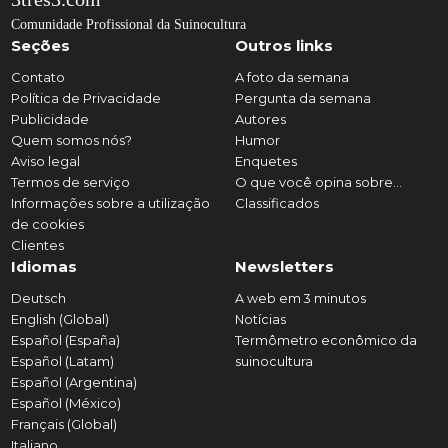
Comunidade Profissional da Suinocultura
Seções
Outros links
Contato
A foto da semana
Política de Privacidade
Pergunta da semana
Publicidade
Autores
Quem somos nós?
Humor
Aviso legal
Enquetes
Termos de serviço
O que você opina sobre...
Informações sobre a utilização
Classificados
de cookies
Clientes
Idiomas
Newsletters
Deutsch
A web em 3 minutos
English (Global)
Notícias
Español (España)
Termômetro econômico da
Español (Latam)
suinocultura
Español (Argentina)
Español (México)
Français (Global)
Italiano