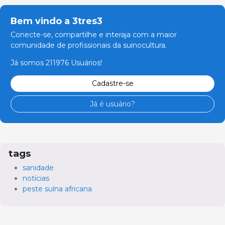
Bem vindo a 3tres3
Conecte-se, compartilhe e interaja com a maior
comunidade de profissionais da suinocultura.
Já somos 211976 Usuários!
Cadastre-se
Já é usuário?
tags
sanidade
notícias
peste suína africana