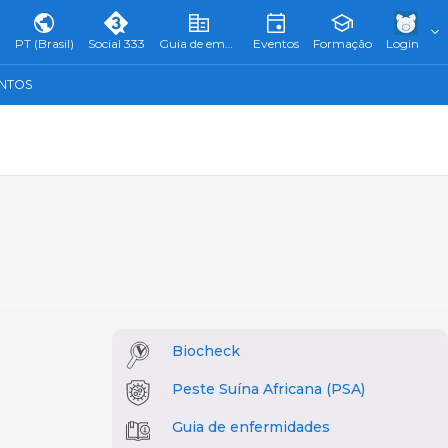
PT (Brasil)
Social 333
Guia de empresas
Eventos
Formação
Login
ENTOS
Biocheck
Peste Suína Africana (PSA)
Guia de enfermidades