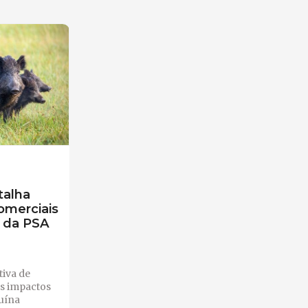
talha
omerciais
 da PSA
tiva de
os impactos
uína