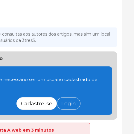
 consultas aos autores dos artigos, mas sim um local
suários da 3tres3.
o
 é necessário ser um usuário cadastrado da
Cadastre-se
Login
lista A web em 3 minutos