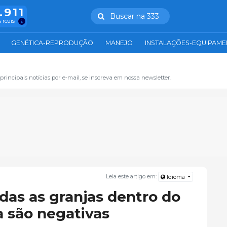
.911
Buscar na 333
 reais
GENÉTICA-REPRODUÇÃO
MANEJO
INSTALAÇÕES-EQUIPAM
principais notícias por e-mail, se inscreva em nossa newsletter.
Leia este artigo em:
Idioma
das as granjas dentro do
ia são negativas