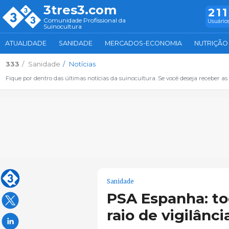
3tres3.com
211
Comunidade Profissional da
Usuários
Suinocultura
ATUALIDADE
SANIDADE
MERCADOS-ECONOMIA
NUTRIÇÃO
333
Sanidade
Notícias
Fique por dentro das últimas notícias da suinocultura. Se você deseja receber as 
Sanidade
PSA Espanha: to
raio de vigilânc