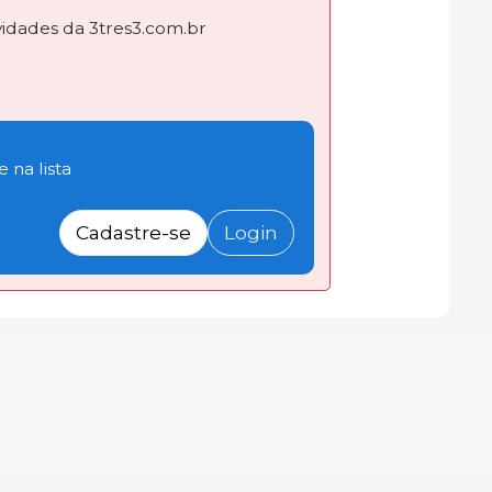
dades da 3tres3.com.br
 na lista
Cadastre-se
Login