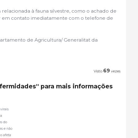
 relacionada à fauna silvestre, como o achado de
ar em contato imediatamente com o telefone de
rtamento de Agricultura/ Generalitat da
69
Visto
vezes
nfermidades'' para mais informações
virais
ça
es do
es e não
o afeta