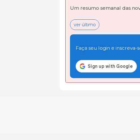
Um resumo semanal das novi
ver último
Faça seu login e inscreva-se