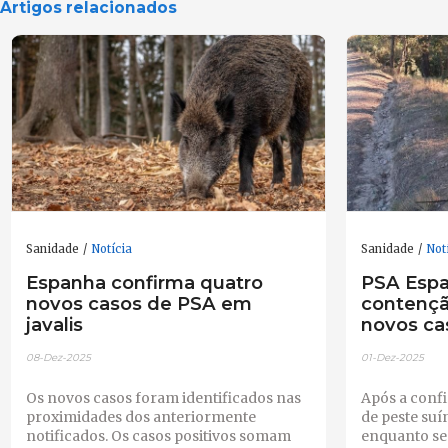
Artigos relacionados
Sanidade
Notícia
Sanidade
Not
Espanha confirma quatro
PSA Espa
novos casos de PSA em
contençã
javalis
novos ca
08-Dez-2025
01-Dez-2025
Os novos casos foram identificados nas
Após a conf
proximidades dos anteriormente
de peste suín
notificados. Os casos positivos somam
enquanto se