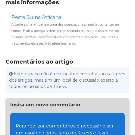
mais informações
Peste Suína Africana
A peste suína africana é uma das doenças virais mais importantes em
suínos. É uma doença sistêmica e é relatada na maioria dos países do
mundo. Afeta suínos domésticos e silvestres e não possui vacinas ou
tratamentos eficazes. Não afeta humanos.
Comentários ao artigo
Este espaço não é um local de consultas aos autores
dos artigos, mas sim um local de discussão aberto a
todos os usuários da 3tres3.
Insira um novo comentário
Para realizar comentários é necessário ser
um usuário cadastrado da 3tres3 e fazer