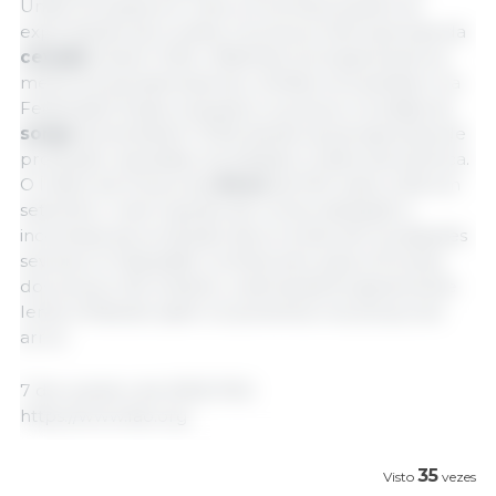
União Europeia em meio à incerteza quanto às
exportações da Ucrânia. Os preços internacionais da
cevada
caíram 3,0%, refletindo principalmente as
melhores perspectivas de colheita na Austrália e na
Federação Russa, enquanto os preços mundiais do
sorgo
aumentaram 13,2% devido às perspectivas de
produção reduzidas nos Estados Unidos da América.
O Índice de Preços de
Arroz
da FAO subiu 2,2% em
setembro. Interrupções de comercialização e
incertezas de produção decorrentes de inundações
severas no Paquistão contribuíram para a firmeza
dos preços. No entanto, a demanda foi geralmente
lenta, limitando assim os aumentos nos preços do
arroz.
7 de outubro de 2022/ FAO.
https://www.fao.org
35
Visto
vezes