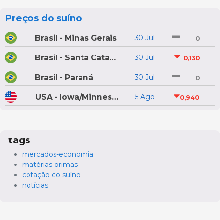
Preços do suíno
Brasil - Minas Gerais
30 Jul
0
Brasil - Santa Catarina
30 Jul
0,130
Brasil - Paraná
30 Jul
0
USA - Iowa/Minnesota
5 Ago
0,940
tags
mercados-economia
matérias-primas
cotação do suíno
notícias