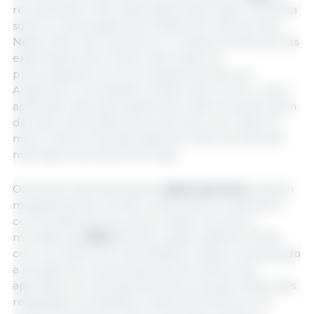
recuperaram 2,2%, sustentados pela maior incerteza
sobre a continuação da Iniciativa de Grãos do Mar
Negro além de novembro e o impacto potencial nas
exportações da Ucrânia. Além disso, as
preocupações com as condições de seca na
Argentina e nos Estados Unidos, bem como o ritmo
acelerado das exportações da União Europeia, além
da maior demanda interna do bloco por trigo em
meio à oferta mais apertada de milho, forneceram
mais apoio aos preços do trigo.
Os preços internacionais de
grãos grossos
subiram
marginalmente (+0,4%) novamente em setembro,
com tendências de preços mistas. Os preços
mundiais do
milho
ficaram quase estáveis ​​(+0,2%)
com um dólar forte dos Estados Unidos contrariando
a pressão de uma perspectiva de oferta mais
apertada com perspectivas de produção ainda mais
rebaixadas nos Estados Unidos da América e na