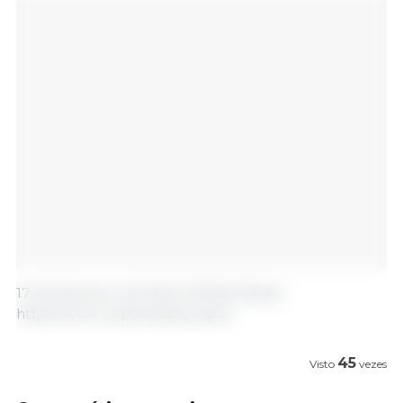
17 de fevereiro de 2024 /CEPEA /Brasil.
https://www.cepea.esalq.usp.br
45
Visto
vezes