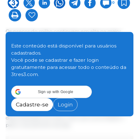
0
Os preços do milho continuam em alta na maior
parte das regiões acompanhadas pelo Cepea.
Levantamentos do Centro de Pesquisas mostram
Este conteúdo está disponível para usuários
que produtores seguem voltados à colheita da safra
cadastrados.
verão. Muitos estão preocupados com a semeadura
Você pode se cadastrar e fazer login
da segunda safra, que pode ocorrer fora da janela
gratuitamente para acessar todo o conteúdo da
considerada ideal, o que atrasaria a entrada dos lotes
3tres3.com.
e reduziria o potencial produtivo.
Sign up with Google
Compradores consultados pelo Cepea, por sua vez,
tentam recompor seus estoques e encontram
Cadastre-se
Login
pedidas elevadas de vendedores, além da baixa
disponibilidade de fretes, visto que a prioridade é
para o escoamento da soja.