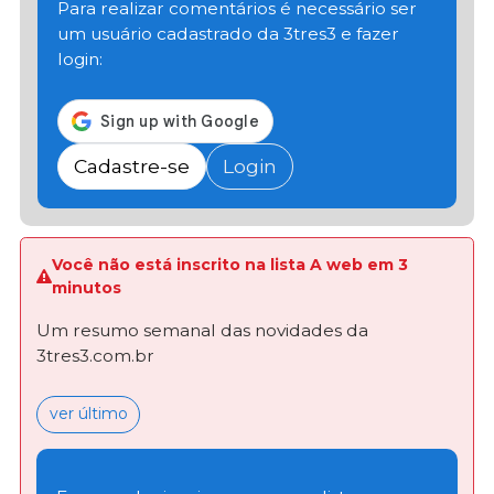
Para realizar comentários é necessário ser
um usuário cadastrado da 3tres3 e fazer
login:
Cadastre-se
Login
Você não está inscrito na lista A web em 3
minutos
Um resumo semanal das novidades da
3tres3.com.br
ver último