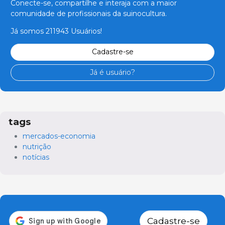
Conecte-se, compartilhe e interaja com a maior
comunidade de profissionais da suinocultura.
Já somos 211943 Usuários!
Cadastre-se
Já é usuário?
tags
mercados-economia
nutrição
notícias
Cadastre-se