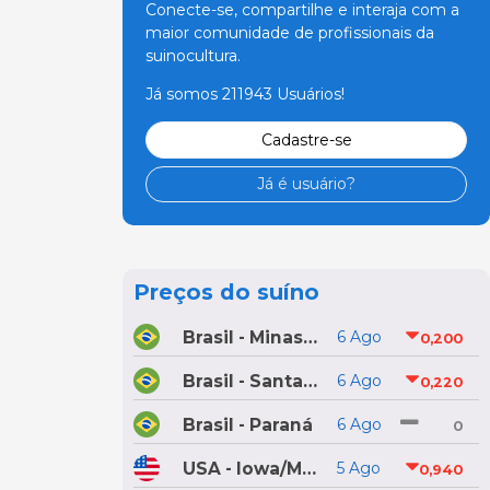
Conecte-se, compartilhe e interaja com a
maior comunidade de profissionais da
suinocultura.
Já somos 211943 Usuários!
Cadastre-se
Já é usuário?
Preços do suíno
Brasil - Minas Gerais
6 Ago
0,200
Brasil - Santa Catarina
6 Ago
0,220
Brasil - Paraná
6 Ago
0
USA - Iowa/Minnesota
5 Ago
0,940