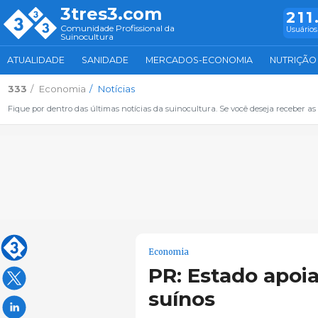
3tres3.com
211
Comunidade Profissional da
Usuários
Suinocultura
ATUALIDADE
SANIDADE
MERCADOS-ECONOMIA
NUTRIÇÃO
333
Economia
Notícias
Fique por dentro das últimas notícias da suinocultura. Se você deseja receber as 
Economia
PR: Estado apoi
suínos