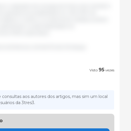
tos e captação de energia de fonte solar também
to geradores possibilitarão ter 450 kWh de
 dejetos. A sobra, corretamente tratada, poderá
, garantindo a sustentabilidade do
ura 100% sustentável.
IA ESTADUAL DE NOTÍCIAS PR /Brasil.
95
Visto
vezes
 consultas aos autores dos artigos, mas sim um local
suários da 3tres3.
o