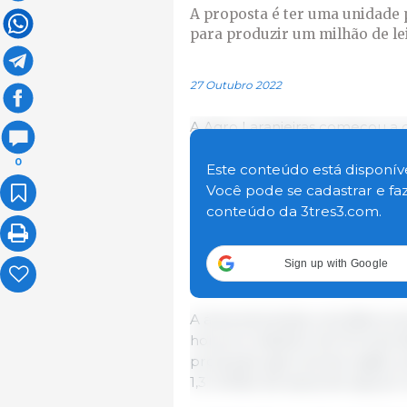
A proposta é ter uma unidade 
para produzir um milhão de le
27 Outubro 2022
A Agro Laranjeiras começou a 
Laranjeiras do Sul, na região C
0
Este conteúdo está disponíve
Você pode se cadastrar e fa
A proposta da empresa é ter 
conteúdo da 3tres3.com.
reposição e outra para produzi
por semana. Alguns dias depoi
parceiras, que farão a termin
Sign up with Google
frigoríficos, estimulando a agro
A área terá ainda uma fábrica 
hora em trabalho de 16 horas
produção agrícola da região, p
1,3 milhão de sacas de soja por