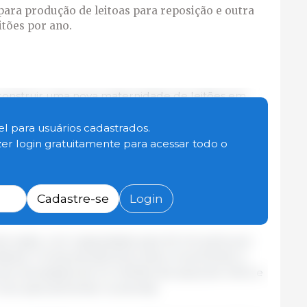
para produção de leitoas para reposição e outra
itões por ano.
construir uma nova maternidade de leitões em
entro-Sul do Estado.
l para usuários cadastrados.
zer login gratuitamente para acessar todo o
uma unidade para produção de leitoas para
r um milhão de leitões por ano, o que dá 20 mil
s de nascidos serão repassados para empresas
ação, antes do abate e processamento da carne em
Cadastre-se
Login
industrialização.
de ração, com capacidade para 45 mil quilos por
 diárias. O empreendimento deve movimentar a
ois necessitará de 3,4 milhões de sacas de milho e
 ano para alimentar os animais.