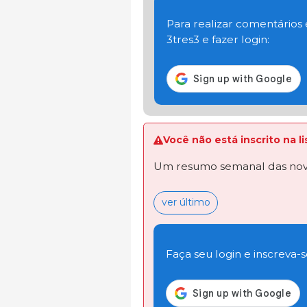
Para realizar comentários
3tres3 e fazer login:
Você não está inscrito na 
Um resumo semanal das novi
ver último
Faça seu login e inscreva-se