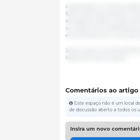
A destinação correta dos deje
fazem parte da proposta. Os oi
energia biometano a partir dos
ser usada como biofertilizante
empreendimento. É uma estrut
26 de outubro de 2022 /AGÊNC
https://www.aen.pr.gov.br
Comentários ao artigo
Este espaço não é um local de
de discussão aberto a todos os u
Insira um novo comentári