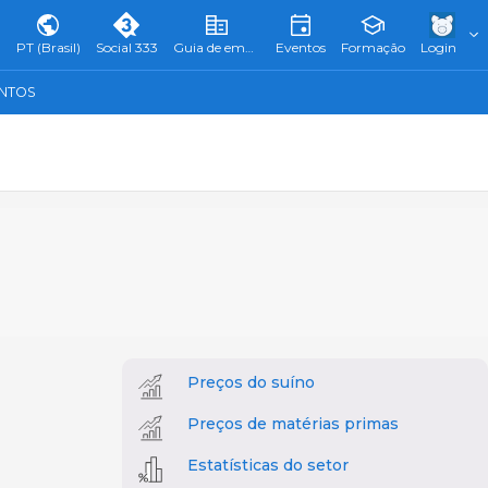
PT (Brasil)
Social 333
Guia de empresas
Eventos
Formação
Login
ENTOS
Preços do suíno
Preços de matérias primas
Estatísticas do setor