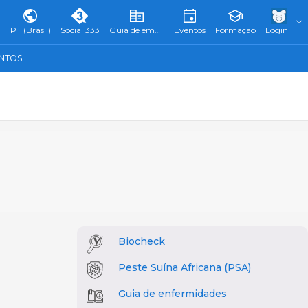
PT (Brasil)
Social 333
Guia de empresas
Eventos
Formação
Login
ENTOS
Biocheck
Peste Suína Africana (PSA)
Guia de enfermidades