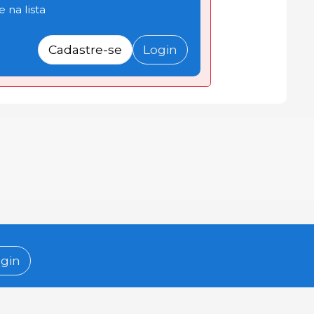
 na lista
Cadastre-se
Login
gin