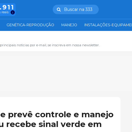
.911
Buscar na 333
 reais
GENÉTICA-REPRODUÇÃO
MANEJO
INSTALAÇÕES-EQUIPAM
principais notícias por e-mail, se inscreva em nossa newsletter.
ue prevê controle e manejo
eu recebe sinal verde em