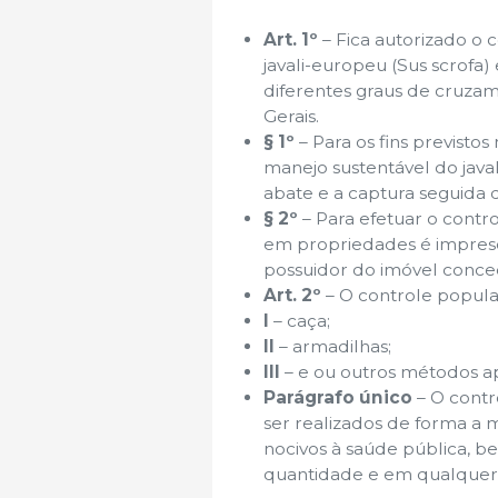
Art. 1º
– Fica autorizado o 
javali-europeu (Sus scrofa)
diferentes graus de cruza
Gerais.
§ 1º
– Para os fins previstos
manejo sustentável do java
abate e a captura seguida d
§ 2º
– Para efetuar o contr
em propriedades é impresci
possuidor do imóvel conce
Art. 2º
– O controle popula
I
– caça;
II
– armadilhas;
III
– e ou outros métodos 
Parágrafo único
– O contr
ser realizados de forma a m
nocivos à saúde pública, b
quantidade e em qualquer