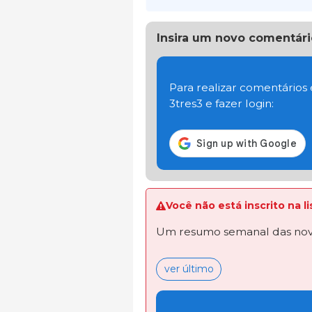
Insira um novo comentári
Para realizar comentários
3tres3 e fazer login:
Você não está inscrito na 
Um resumo semanal das novi
ver último