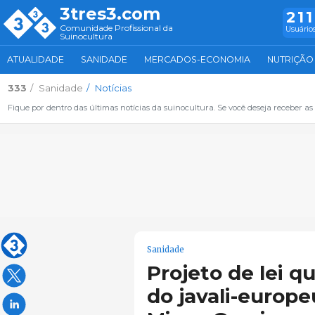
3tres3.com
211
Comunidade Profissional da
Usuários
Suinocultura
ATUALIDADE
SANIDADE
MERCADOS-ECONOMIA
NUTRIÇÃO
333
Sanidade
Notícias
Fique por dentro das últimas notícias da suinocultura. Se você deseja receber as 
Sanidade
Projeto de lei q
do javali-europ