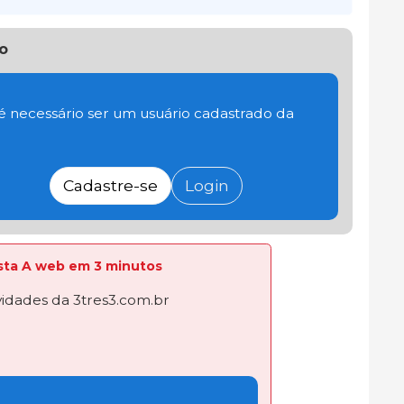
o
 é necessário ser um usuário cadastrado da
Cadastre-se
Login
lista A web em 3 minutos
dades da 3tres3.com.br