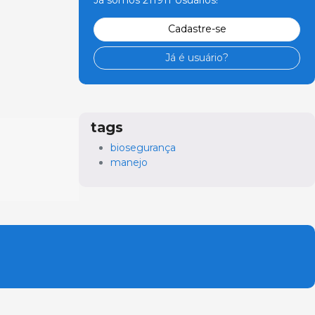
Já somos 211911 Usuários!
Cadastre-se
Já é usuário?
tags
biosegurança
manejo