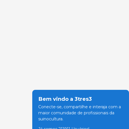
Bem vindo a 3tres3
Conecte-se, compartilhe e interaja com a
maior comunidade de profissionais da
suinocultura.