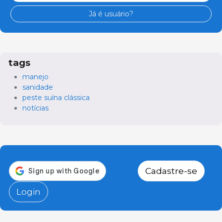
Já é usuário?
tags
manejo
sanidade
peste suína clássica
notícias
Cadastre-se
Login