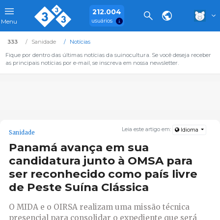
212.004
usuários
Menu
333
Sanidade
Notícias
Fique por dentro das últimas notícias da suinocultura. Se você deseja receber
as principais notícias por e-mail, se inscreva em nossa newsletter.
Leia este artigo em:
Idioma
Sanidade
Panamá avança em sua
candidatura junto à OMSA para
ser reconhecido como país livre
de Peste Suína Clássica
O MIDA e o OIRSA realizam uma missão técnica
presencial para consolidar o expediente que será