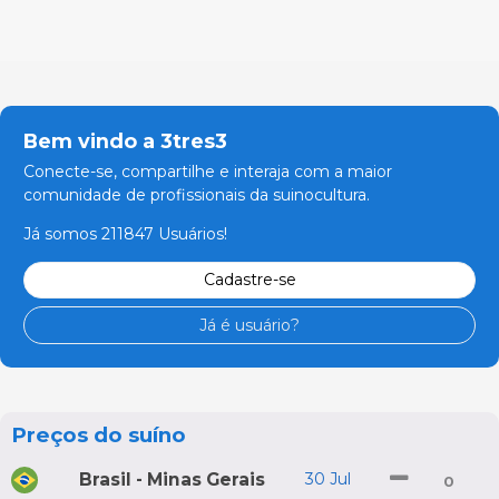
Bem vindo a 3tres3
Conecte-se, compartilhe e interaja com a maior
comunidade de profissionais da suinocultura.
Já somos 211847 Usuários!
Cadastre-se
Já é usuário?
Preços do suíno
Brasil - Minas Gerais
30 Jul
0