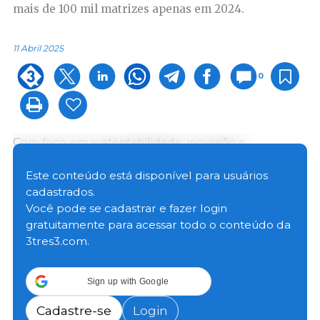
mais de 100 mil matrizes apenas em 2024.
11 Abril 2025
0
Com foco em sustentabilidade, inovação e
governança, a reformulação do programa reafirma o
protagonismo do Estado na cadeia de proteína
Este conteúdo está disponível para usuários
animal. Desde sua criação, o Leitão Vida já destinou
cadastrados.
mais de R$ 252 milhões em incentivos, com impacto
Você pode se cadastrar e fazer login
direto no abate de 10,6 milhões de suínos e no
gratuitamente para acessar todo o conteúdo da
suporte a mais de 100 mil matrizes apenas em 2024.
3tres3.com.
Para o secretário Jaime Verruck, da Semadesc, a
Sign up with Google
atualização representa um salto qualitativo nas
exigências e na visão de futuro da suinocultura sul-
Cadastre-se
Login