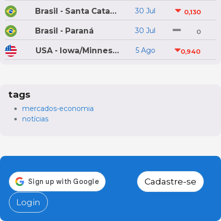
Brasil - Santa Catarina
30 Jul
0,130
Brasil - Paraná
30 Jul
0
USA - Iowa/Minnesota
5 Ago
0,940
tags
mercados-economia
notícias
Cadastre-se
Login