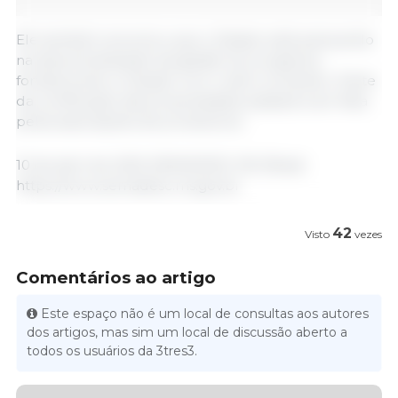
Ele também anunciou que o Estado está avançando
na descentralização da gestão do programa,
fortalecendo a relação com o setor produtivo. Parte
da certificação das propriedades passará a ser feita
pelas associações de produtores.
10 de abril de 2025 /SEMADESC MS /Brasil.
https://www.semadesc.ms.gov.br
42
Visto
vezes
Comentários ao artigo
Este espaço não é um local de consultas aos autores
dos artigos, mas sim um local de discussão aberto a
todos os usuários da 3tres3.