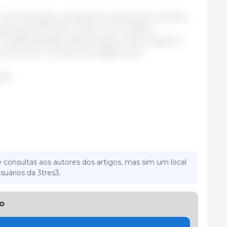
de Pesquisas, vendedores, atentos às recentes
éns parcialmente cheios com as safras
lheita da safra verão de soja e milho, seguem
a nos preços ou prazos de pagamentos.
sil.
 consultas aos autores dos artigos, mas sim um local
suários da 3tres3.
o