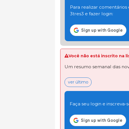
Para realizar comentários
3tres3 e fazer login:
Você não está inscrito na 
Um resumo semanal das novi
ver último
Faça seu login e inscreva-se