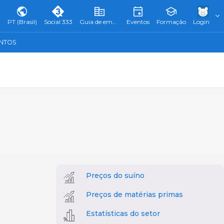
PT (Brasil)
Social 333
Guia de empresas
Eventos
Formação
Login
ENTOS
Preços do suíno
Preços de matérias primas
Estatísticas do setor