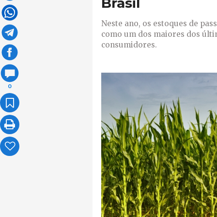
Brasil
Neste ano, os estoques de pa
como um dos maiores dos últim
consumidores.
0