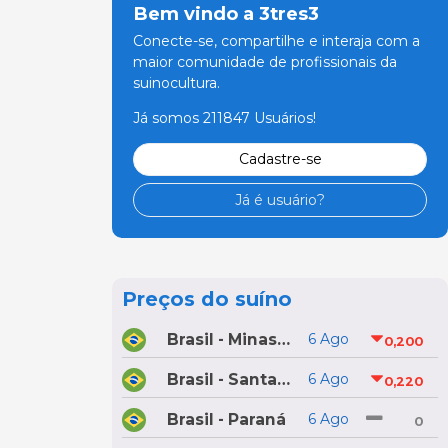
Bem vindo a 3tres3
Conecte-se, compartilhe e interaja com a
maior comunidade de profissionais da
suinocultura.
Já somos 211847 Usuários!
Cadastre-se
Já é usuário?
Preços do suíno
Brasil - Minas Gerais
6 Ago
0,200
Brasil - Santa Catarina
6 Ago
0,220
Brasil - Paraná
6 Ago
0