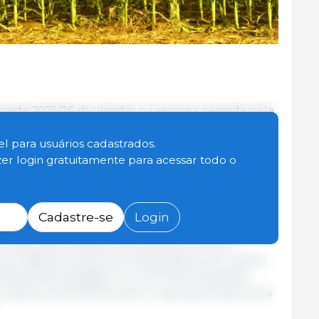
orada 2025/26 divulgadas na semana passada pela
dução de milho entre os relatórios de abril e
o Cepea relatam que parte dos compradores, que
l para usuários cadastrados.
is para as próximas semanas, aguarda recuos mais
zer login gratuitamente para acessar todo o
do mercado.
meira safra 2025/26 agora está estimada em 28,46
Cadastre-se
Login
erior ao da temporada anterior e ainda 2% acima
l. Essas altas refletem aumentos em área e
das regiões produtoras. Pesquisadores do Cepea
estoques de passagem no início da temporada
aiores dos últimos anos, o que já permitia certa