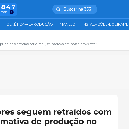
.847
Buscar na 333
 reais
GENÉTICA-REPRODUÇÃO
MANEJO
INSTALAÇÕES-EQUIPAM
principais notícias por e-mail, se inscreva em nossa newsletter.
ores seguem retraídos com
imativa de produção no