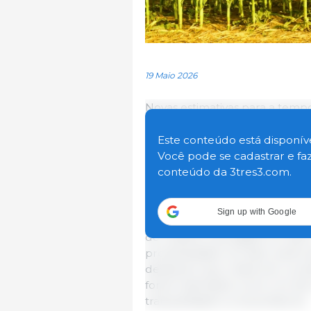
19 Maio 2026
Novas estimativas para a temp
Conab apontam aumento na pro
maio. Assim, pesquisadores d
Este conteúdo está disponíve
indica ter estoques confortáve
Você pode se cadastrar e fa
expressivos e segue retraída 
conteúdo da 3tres3.com.
Segundo dados da Conab, a pri
Sign up with Google
milhões de toneladas, 14% sup
do relatório divulgado em abri
produtividade na maior parte 
destacam que, neste ano, os 
foram estimados como um dos m
tranquilidade a consumidores.