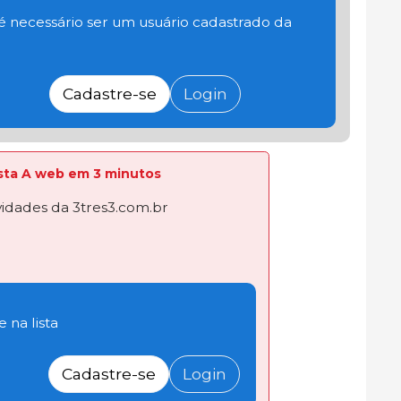
 é necessário ser um usuário cadastrado da
Cadastre-se
Login
lista A web em 3 minutos
dades da 3tres3.com.br
 na lista
Cadastre-se
Login