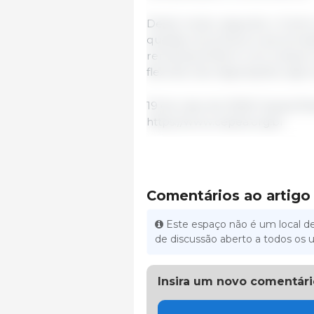
Deste modo, segundo o Centro 
quedas nos preços e aos armaz
remanescentes e com a atual co
flexíveis nas negociações, sej
19 de maio de 2026/ Cepea/ Bra
https://www.cepea.org.br
Comentários ao artigo
Este espaço não é um local de
de discussão aberto a todos os u
Insira um novo comentári