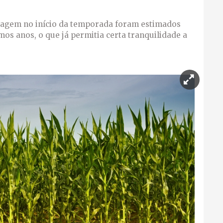
ssagem no início da temporada foram estimados
os anos, o que já permitia certa tranquilidade a