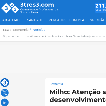
3tres3.com
211
Comunidade Profissional da
Usuários
Suinocultura
ATUALIDADE
SANIDADE
MERCADOS-ECONOMIA
NUTRIÇÃO
333
Economia
Notícias
Fique por dentro das últimas notícias da suinocultura. Se você deseja receber as 
Economia
Milho: Atenção s
desenvolvimento