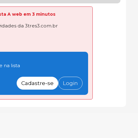
lista A web em 3 minutos
dades da 3tres3.com.br
 na lista
Cadastre-se
Login