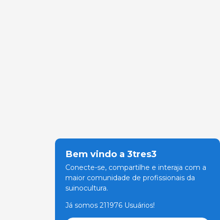
Bem vindo a 3tres3
Conecte-se, compartilhe e interaja com a
maior comunidade de profissionais da
suinocultura.
Já somos 211976 Usuários!