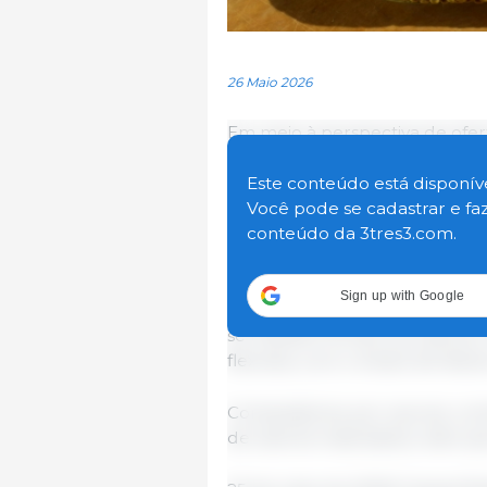
26 Maio 2026
Em meio à perspectiva de ofer
desenvolvimento satisfatório n
exceção de regiões pontuais e
Este conteúdo está disponíve
as condições climáticas (gea
Você pode se cadastrar e fa
produtividade.
conteúdo da 3tres3.com.
Segundo o Cepea, uma parte 
Sign up with Google
negociar diante dos possíveis i
se mantêm firmes nos valores. 
flexíveis, com o intuito de libe
Compradores, por sua vez, c
de valores mais baixos, visto 