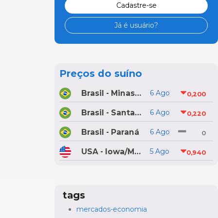
Cadastre-se
Já é usuário?
Preços do suíno
Brasil - Minas Gerais
6 Ago
0,200
Brasil - Santa Catarina
6 Ago
0,220
Brasil - Paraná
6 Ago
0
USA - Iowa/Minnesota
5 Ago
0,940
tags
mercados-economia