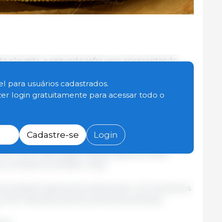
ta elevada, a segunda safra vem apresentando
a maior parte das regiões produtoras, com
m Goiás, no Paraná e em Mato Grosso do Sul, onde
l para usuários cadastrados.
das e tempo seco) preocupam quanto à
zer login gratuitamente para acessar todo o
dos vendedores tem apresentado cautela em
Cadastre-se
Login
mpactos da adversidade climática na safra e, assim,
Por outro lado, alguns desses agentes estão
rar armazéns e de fazer caixa.
omercializam apenas pontualmente, nos momentos
que têm estoques para as próximas semanas.