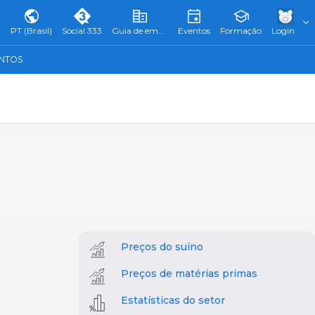
PT (Brasil)
Social 333
Guia de empresas
Eventos
Formação
Login
ENTOS
Preços do suíno
Preços de matérias primas
Estatísticas do setor