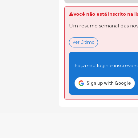
Você não está inscrito na 
Um resumo semanal das novi
ver último
Faça seu login e inscreva-se