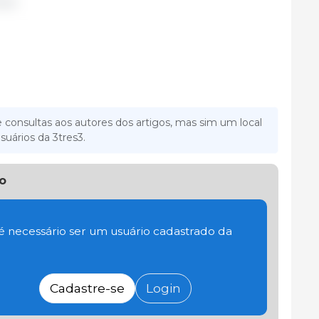
sil.
 consultas aos autores dos artigos, mas sim um local
suários da 3tres3.
o
 é necessário ser um usuário cadastrado da
Cadastre-se
Login