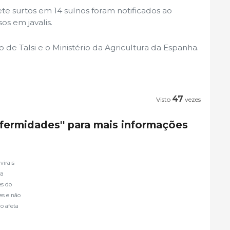
te surtos em 14 suínos foram notificados ao
os em javalis.
 de Talsi e o Ministério da Agricultura da Espanha.
47
Visto
vezes
nfermidades'' para mais informações
virais
ça
es do
es e não
o afeta