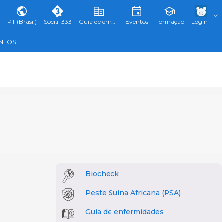
PT (Brasil)
Social 333
Guia de empresas
Eventos
Formação
Login
ENTOS
Biocheck
Peste Suína Africana (PSA)
Guia de enfermidades