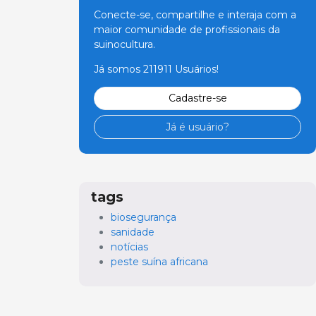
Conecte-se, compartilhe e interaja com a
maior comunidade de profissionais da
suinocultura.
Já somos 211911 Usuários!
Cadastre-se
Já é usuário?
tags
biosegurança
sanidade
notícias
peste suína africana