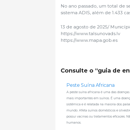
No ano passado, um total de se
sistema ADIS, além de 1.433 cas
13 de agosto de 2025/ Município
https://www.talsunovads.lv
https://www.mapa.gob.es
Consulte o ''guia de e
Peste Suína Africana
A peste suína africana é uma das doenças 
mais importantes em suínos. É uma doen
sistêmica e é relatada na maioria dos país
mundo. Afeta suínos domésticos e silvestr
possui vacinas ou tratamentos eficazes. Nã
humanos.