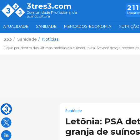
3tres3.com
211
Comunidade Profissional da
Usuários
Suinocultura
ATUALIDADE
SANIDADE
MERCADOS-ECONOMIA
NUTRIÇÃO
333
Sanidade
Notícias
Fique por dentro das últimas notícias da suinocultura. Se você deseja receber as 
Sanidade
Letônia: PSA d
granja de suínos