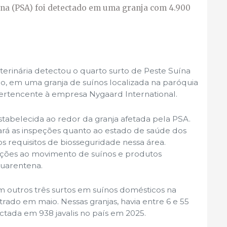
ana (PSA) foi detectado em uma granja com 4.900
terinária detectou o quarto surto de Peste Suína
no, em uma granja de suínos localizada na paróquia
pertencente à empresa Nygaard International.
tabelecida ao redor da granja afetada pela PSA.
icará as inspeções quanto ao estado de saúde dos
s requisitos de biosseguridade nessa área.
ções ao movimento de suínos e produtos
quarentena.
m outros três surtos em suínos domésticos na
trado em maio. Nessas granjas, havia entre 6 e 55
ctada em 938 javalis no país em 2025.