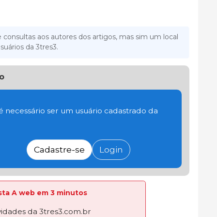
 consultas aos autores dos artigos, mas sim um local
suários da 3tres3.
o
 é necessário ser um usuário cadastrado da
Cadastre-se
Login
lista A web em 3 minutos
dades da 3tres3.com.br