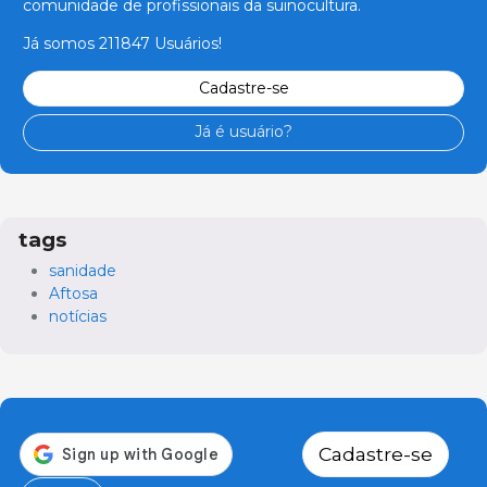
comunidade de profissionais da suinocultura.
Já somos 211847 Usuários!
Cadastre-se
Já é usuário?
tags
sanidade
Aftosa
notícias
Cadastre-se