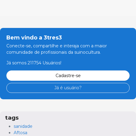
Bem vindo a 3tres3
Conecte-se, compartilhe e interaja com a maior
comunidade de profissionais da suinocultura.
Já somos 211754 Usuários!
Cadastre-se
Já é usuário?
tags
sanidade
Aftosa