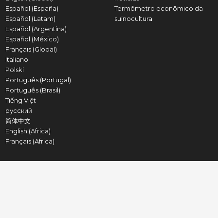
Español (España)
Termômetro econômico da
Español (Latam)
suinocultura
Español (Argentina)
Español (México)
Français (Global)
Italiano
Polski
Português (Portugal)
Português (Brasil)
Tiếng Việt
русский
简体中文
English (Africa)
Français (Africa)