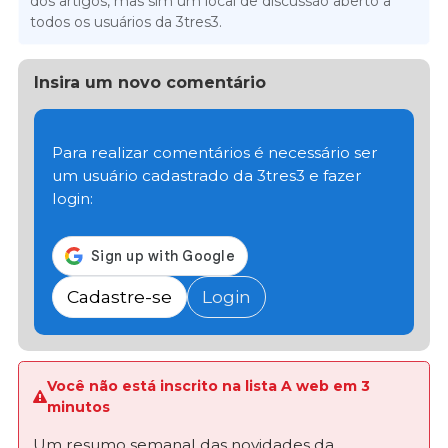
dos artigos, mas sim um local de discussão aberto a
todos os usuários da 3tres3.
Insira um novo comentário
Para realizar comentários é necessário ser
um usuário cadastrado da 3tres3 e fazer
login:
Cadastre-se
Login
Você não está inscrito na lista A web em 3
minutos
Um resumo semanal das novidades da