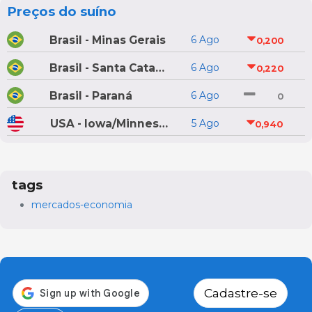
Preços do suíno
Brasil - Minas Gerais
6 Ago
0,200
Brasil - Santa Catarina
6 Ago
0,220
Brasil - Paraná
6 Ago
0
USA - Iowa/Minnesota
5 Ago
0,940
tags
mercados-economia
Cadastre-se