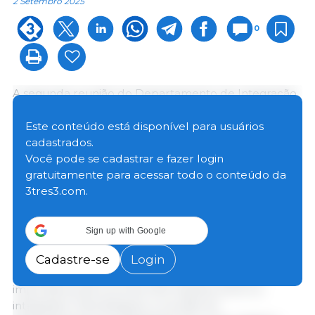
2 Setembro 2025
0
A segunda reunião do Departamento de Integração
da Associação Brasileira dos Criadores de Suínos
(ABCS) ocorreu na última quinta-feira (28/08), em
Este conteúdo está disponível para usuários
formato online. A agenda foi conduzida pelo
cadastrados.
conselheiro de Integração e Cooperativas,
Você pode se cadastrar e fazer login
Alessandro Boigues, e pelo consultor de Mercado e
gratuitamente para acessar todo o conteúdo da
Integração, Iuri Machado.
3tres3.com.
O encontro teve como objetivo atualizar os
Sign up with Google
participantes sobre a nova versão do Aplicativo Custo
Fácil da Embrapa Suínos e Aves, além de discutir
Cadastre-se
Login
pautas técnicas do setor de suínos e reforçar a
importância da troca de informações entre os
integrados. Para Boigues, a reunião do