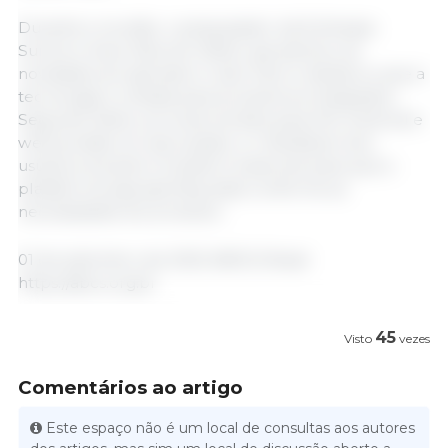
Durante a reunião, o pesquisador da Embrapa
Suínos e Aves, Marcelo Miele, apresentou as
novidades do aplicativo Custo Fácil e destacou que a
tecnologia é voltada para produtores integrados.
Segundo Miele, as novas versões para iOS, Android e
web já estão em aprovação, e o feedback dos
usuários durante os testes é essencial para que a
plataforma seja aperfeiçoada conforme as
necessidades do produtor.
01 de setembro de 2025 /ABCS/ Brasil
https://abcs.org.br
45
Visto
vezes
Comentários ao artigo
Este espaço não é um local de consultas aos autores