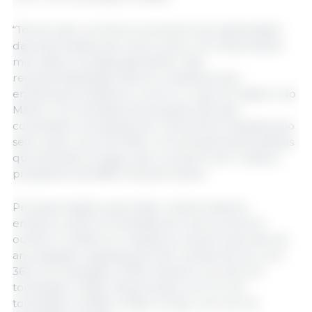
“Temos visto um forte incremento da capilaridade
das exportações de carne suína, com importantes
mercados mundiais ganhando mais
representatividade dentre os destinos dos
embarques brasileiros, como é o caso do Japão e do
México. Os resultados alcançados até aqui
consolidam a projeção de crescimento traçada pelo
setor para o ano de 2025, com perspectivas positivas
que deverão se seguir até o próximo ano”, avalia o
presidente da ABPA, Ricardo Santin.
Principal estado exportador, Santa Catarina
embarcou 69 mil toneladas de carne suína em
outubro (+0,6%) em relação ao mesmo período do
ano passado, seguida pelo Rio Grande do Sul, com
36,5 mil toneladas (+32%), Paraná, com 22,2 mil
toneladas (+7,6%), Minas Gerais, com 3,7 mil
toneladas (+13,9%) e Mato Grosso, com 3,5 mil