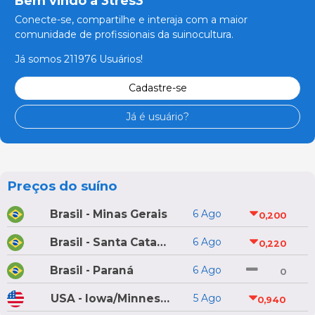
Bem vindo a 3tres3
Conecte-se, compartilhe e interaja com a maior
comunidade de profissionais da suinocultura.
Já somos 211976 Usuários!
Cadastre-se
Já é usuário?
Preços do suíno
Brasil - Minas Gerais
6 Ago
0,200
Brasil - Santa Catarina
6 Ago
0,220
Brasil - Paraná
6 Ago
0
USA - Iowa/Minnesota
5 Ago
0,940