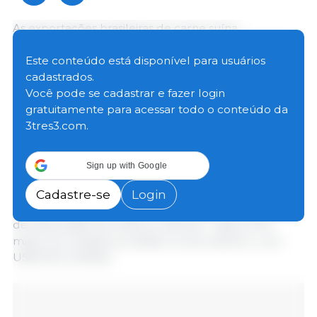
As exportações brasileiras de carne suína
(considerando todos os produtos, entre
in natura
e
processados) totalizaram 144 mil toneladas em
Este conteúdo está disponível para usuários
outubro, informa a Associação Brasileira de Proteína
cadastrados.
Animal (ABPA). O número é o segundo maior
Você pode se cadastrar e fazer login
resultado mensal da história do setor e supera em
gratuitamente para acessar todo o conteúdo da
10,1% o total exportado no mesmo período do ano
3tres3.com.
passado, com 130,9 mil toneladas.
Sign up with Google
Em receita, as exportações de carne suína
totalizaram US$ 343,6 milhões em outubro -
Cadastre-se
Login
também segundo melhor desempenho em receitas
de exportação do histórico setorial - saldo 9,7%
maior em relação ao obtido no ano anterior, com
US$ 313,3 milhões.