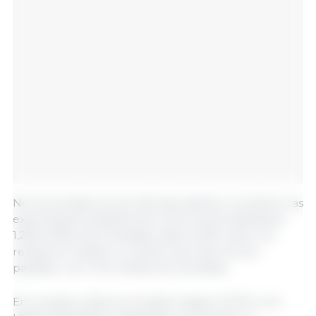
No acumulado do ano até aqui (janeiro a outubro), as
exportações brasileiras de carne suína totalizaram
1,266 milhão de toneladas, saldo 12,9% maior em
relação ao obtido no mesmo período do ano
passado, com 1,121 milhão de toneladas.
Em receita, a alta acumulada chega a 22,7%, com