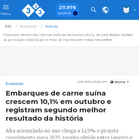
211.976
usuários
Menu
333
Economia
Notícias
Fique por dentro das últimas notícias da suinocultura. Se você deseja receber
as principais notícias por e-mail, se inscreva em nossa newsletter.
Leia este artigo em:
Idioma
Economia
Embarques de carne suína
crescem 10,1% em outubro e
registram segundo melhor
resultado da história
Alta acumulada no ano chega a 12,9% e projeta
crescimento para 2025; receita obtida entre janeiro e