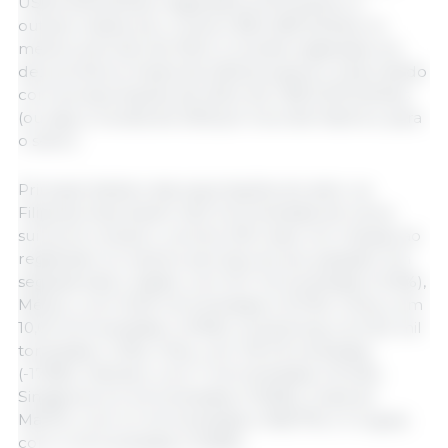
US$ 3,046 bilhões registrados entre janeiro e
outubro deste ano, contra US$ 2,482 bilhões no
mesmo período de 2024. A receita registrada nos
dez primeiros meses de 2025 já supera o total obtido
com as exportações de 2024, de US$ 3,033 bilhões
(ou seja, a receita de 2025 já é recorde histórico para
o setor).
Principal destino das exportações do setor, as
Filipinas importaram 46,3 mil toneladas de carne
suína em outubro, volume 21% maior em relação ao
registrado no mesmo período do ano passado. Em
seguida está o Japão, com 10,7 mil toneladas (+5,9%),
México, com 10,05 mil toneladas (+27,1%), China, com
10,03 mil toneladas (-47,6%), Hong Kong, com 8,4 mil
toneladas (-1,3%), Chile, com 7,8 mil toneladas
(-17,8%), Vietnam, com 7 mil toneladas (+21,4%),
Singapura, 5,4 mil toneladas (+19,6%), Costa do
Marfim, com 4,1 mil toneladas (+266,7%) e Uruguai,
com 4 mil toneladas (+10,8%).