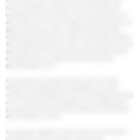
A UE colheu 126,7 milhões de toneladas de trigo
mole e espelta em 2022, menos 3,2 milhões de
toneladas do que em 2021, o que representa uma
diminuição de 2 %. A produção colhida de milho em
grão e mistura de milho e espelta caiu para 53,0
milhões de toneladas em 2022, menos 20,0 milhões
de toneladas do que em 2021, o que equivale a uma
diminuição de 27 %. Esta queda acentuada refletiu
principalmente os efeitos adversos das secas
generalizadas na UE.
A produção de cevada colhida na UE em 2022
manteve-se praticamente inalterada, com 52,0
milhões de toneladas, tal como a produção de aveia,
com 7,5 milhões de toneladas. Em contrapartida, a
produção de centeio diminuiu 8%, para 7,8 milhões
de toneladas em 2022.
A produção vegetal é muito sensível às condições
climatéricas, tanto durante o período de