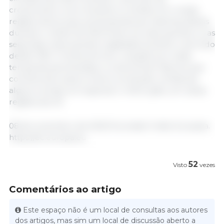
crescimento como durante a colheita. Em muitas
regiões da Europa, as temperaturas máximas diárias
durante o Verão de 2022 foram as mais quentes ou as
segundas mais quentes registadas durante o período
desde 1991. O stress térmico, causado por estas
temperaturas elevadas, e a seca foram fatores que
contribuíram para a menor produção colhida de
alguns cereais, em especial o milho-grão, em várias
regiões da UE.
08 de novembro de 2023/ Eurostat/ União Europeia.
https://ec.europa.eu
52
Visto
vezes
Comentários ao artigo
Este espaço não é um local de consultas aos autores
dos artigos, mas sim um local de discussão aberto a