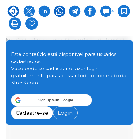
0
Em 2022, estima-se que 270,9 milhões de toneladas
de cereais terão sido recolhidas em toda a UE. Este
valor foi inferior em 26,7 milhões de toneladas ao
Este conteúdo está disponível para usuários
registado em 2021, ou equivalente a uma diminuição
cadastrados.
de 9%.
Você pode se cadastrar e fazer login
gratuitamente para acessar todo o conteúdo da
3tres3.com.
A França foi o maior produtor de cereais da UE,
tendo produzido 59,9 milhões de toneladas de
cereais em 2022 (22% da produção total na UE). A
Sign up with Google
Alemanha tem 16% do total da UE, a Polônia 13%, a
Espanha 7% e Roma 7%.
Cadastre-se
Login