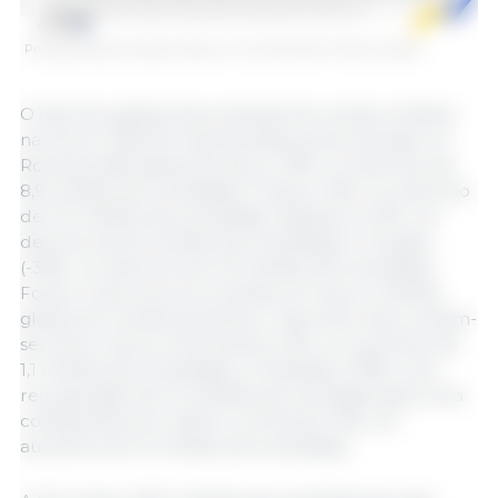
Produção dos principais cereais na UE, 2012-2022. Fonte: Eurostat
O declínio global da produção de cereais colhidos
na UE em 2022 foi impulsionado pela evolução na
Roménia afectada pela seca (-32%: um declínio de
8,9 milhões de toneladas), França (-10%: um declínio
de 7,0 milhões de toneladas), Espanha (-24%: um
declínio de 6,2 milhões de toneladas) e Hungria
(-35%: um declínio de 4,9 milhões de toneladas).
Foram muito poucos os países em que a colheita
global de cereais aumentou, mas entre eles contam-
se, entre outros, a Alemanha (+3%, um aumento de
1,1 milhões de toneladas), a Finlândia (+39%, uma
recuperação de 1,0 milhões de toneladas após uma
colheita fraca em 2021) e a Polónia (+3%, um
aumento de 1,0 milhões de toneladas).