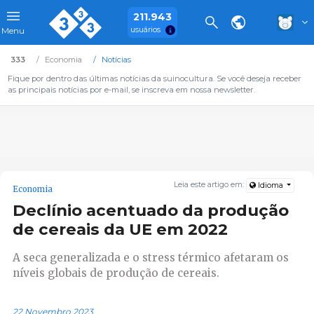
211.943
usuários
Menu
333
Economia
Notícias
Fique por dentro das últimas notícias da suinocultura. Se você deseja receber
as principais notícias por e-mail, se inscreva em nossa newsletter.
Leia este artigo em:
Idioma
Economia
Declínio acentuado da produção
de cereais da UE em 2022
A seca generalizada e o stress térmico afetaram os
níveis globais de produção de cereais.
22 Novembro 2023