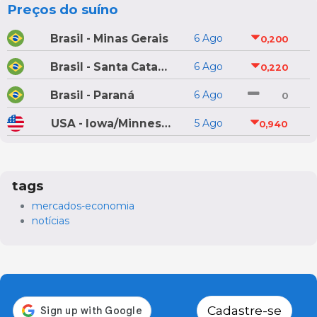
Preços do suíno
Brasil - Minas Gerais
6 Ago
0,200
Brasil - Santa Catarina
6 Ago
0,220
Brasil - Paraná
6 Ago
0
USA - Iowa/Minnesota
5 Ago
0,940
tags
mercados-economia
notícias
Cadastre-se