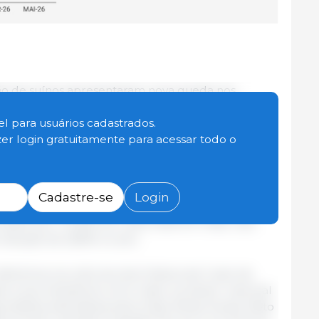
ão de suínos apresentaram nova queda nos
s, conforme levantamento mensal da Embrapa
tral de Inteligência de Aves e Suínos (CIAS),
l para usuários cadastrados.
uinos-e-aves/cias.
zer login gratuitamente para acessar todo o
produção do suíno vivo passou de R$ 6,25 em abril
dução de 0,37%, com o ICPSuíno em 356,33 pontos.
Cadastre-se
Login
, o índice apresenta queda de 3,87% e, em 12
onsável por 72,45% do custo total em maio, caiu
edução de 2,83% no ano.
eferência nos cálculos dos Índices de Custo de
do à sua relevância como maior produtor nacional
ibiliza estimativas para Goiás, Minas Gerais, Mato