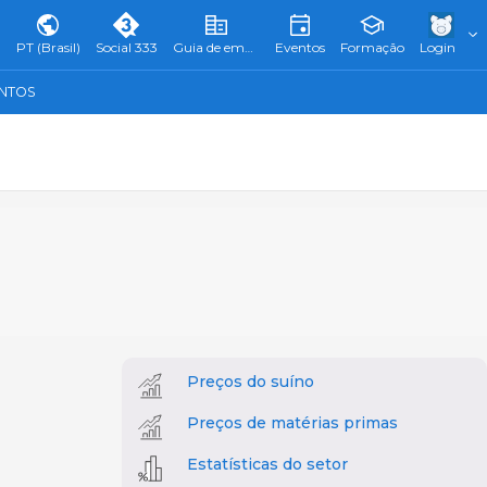
PT (Brasil)
Social 333
Guia de empresas
Eventos
Formação
Login
ENTOS
Preços do suíno
Preços de matérias primas
Estatísticas do setor