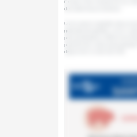
Grosso e Rio Grande do Sul, o
dos sistemas produtivos.
Como apoio à gestão das propr
gratuitas de gestão, como o apl
personalizados e diferencia d
planilha de custos para granjas
disponível no site da CIAS.