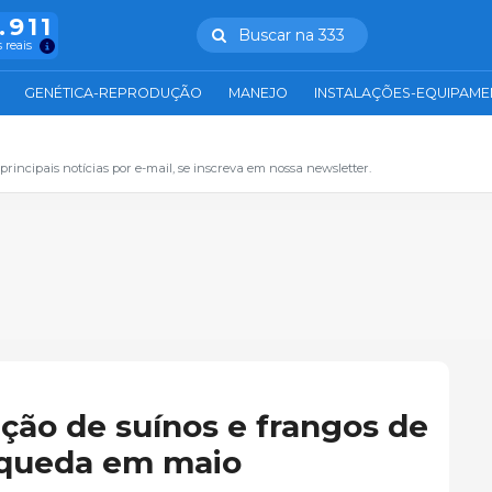
.911
Buscar na 333
 reais
GENÉTICA-REPRODUÇÃO
MANEJO
INSTALAÇÕES-EQUIPAM
principais notícias por e-mail, se inscreva em nossa newsletter.
ção de suínos e frangos de
 queda em maio