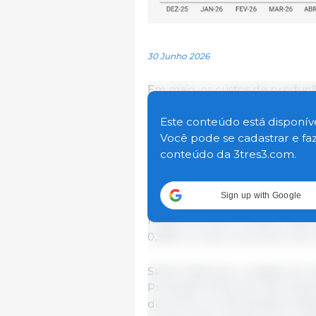
30 Junho 2026
Em maio, os custos de produç
principais estados produtore
Suínos e Aves divulgado na Cen
Este conteúdo está disponíve
disponível no site embrapa.br/s
Você pode se cadastrar e fa
conteúdo da 3tres3.com.
Em Santa Catarina, o custo de 
para R$ 6,23 em maio, uma re
Sign up with Google
No acumulado do ano (jan–mai)
meses, de 1,51%. A ração, resp
0,36% no mês e acumula uma r
Santa Catarina é o estado de r
Produção (ICPs) da CIAS, devi
de suínos. A CIAS também dispon