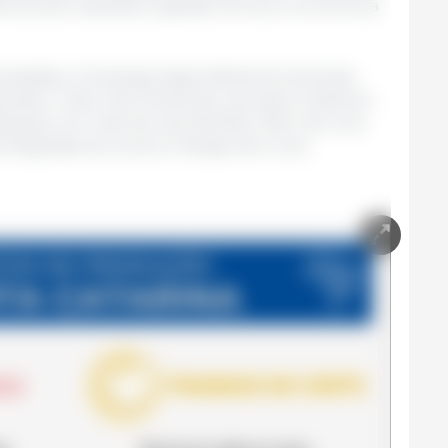
ferecendo subsídios à gestão técnica e econômica
iedades, a Embrapa disponibiliza ferramentas
icativo Custo Fácil (Android), que gera relatórios
espesas com mão de obra familiar, além de uma
 integradas de suínos e frangos de corte,