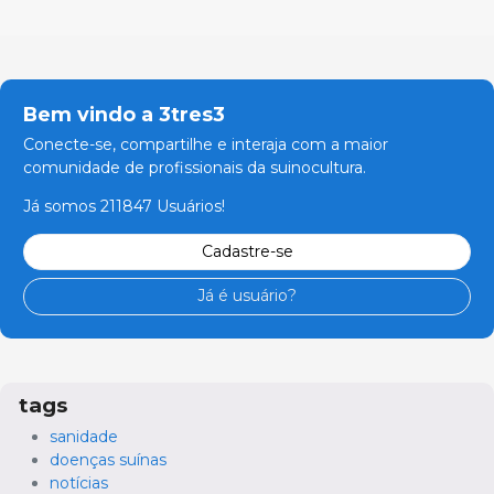
Bem vindo a 3tres3
Conecte-se, compartilhe e interaja com a maior
comunidade de profissionais da suinocultura.
Já somos 211847 Usuários!
Cadastre-se
Já é usuário?
tags
sanidade
doenças suínas
notícias