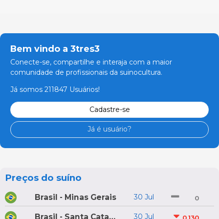
Bem vindo a 3tres3
Conecte-se, compartilhe e interaja com a maior
comunidade de profissionais da suinocultura.
Já somos 211847 Usuários!
Cadastre-se
Já é usuário?
Preços do suíno
Brasil - Minas Gerais
30 Jul
0
Brasil - Santa Catarina
30 Jul
0,130