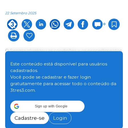
22 Setembro 2025
0
O Senasa atualizou as condições e os procedimentos
de habilitação dos transportes de animais vivos e
produtos de origem animal, melhorando as
Este conteúdo está disponível para usuários
exigências técnicas e sanitárias que devem ser
cadastrados.
cumpridas em todo o território nacional, a fim de
Você pode se cadastrar e fazer login
fortalecer um elo fundamental da cadeia
gratuitamente para acessar todo o conteúdo da
agroprodutiva.
3tres3.com.
A nova medida, normatizada na Resolução Senasa
Sign up with Google
N.º 723/2025, publicada hoje no Boletim Oficial,
incorpora — entre outras medidas — novos tipos de
Cadastre-se
Login
transporte, como o “Bitren”, um veículo articulado