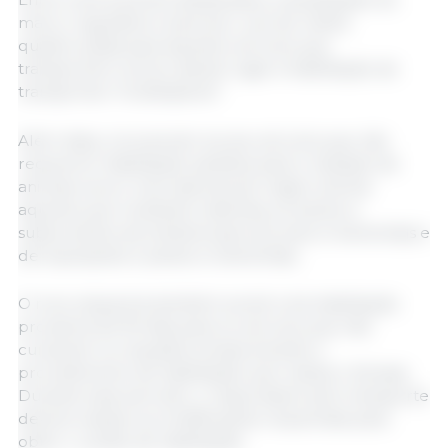
marco regulatório autoriza o uso de malha
quadriculada para aqueles veículos que
transportem suínos, dando lugar à habilitação de
transportes “multiespécie”.
Além disso, incorporam-se aos veículos que não
requerem habilitação sanitária para o traslado de
animais vivos e mercadorias de origem animal
aqueles que mobilizem abelhas, produtos e
subprodutos da indústria apícola, aves ornamentais e
de exposições e peixes ornamentais..
O novo esquema também prevê uma habilitação
provisória de 90 dias para os veículos que não
cumpram os requisitos iniciais durante o
procedimento de habilitação que realiza o Senasa.
Durante esse período, o responsável pelo transporte
deverá realizar as modificações requeridas para
obter o cartão de habilitação.