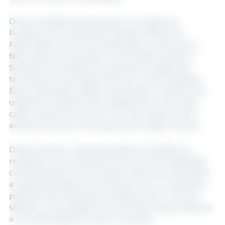
Outra novidade da resolução é a criação do
Programa de Certificação Sanitária Oficial de
Fabricação de Veículos, destinado unicamente a
fabricantes que busquem homologar perante o
Senasa seus projetos sob padrões e exigências
técnicas, em sua etapa prévia de comercialização.
Essa certificação, sujeita à supervisão e auditoria do
organismo sanitário, terá validade de 5 anos para
cada modelo de veículo 0 km de transporte de
animais vivos e/ou mercadorias de origem animal.
Dessa maneira, o Senasa atualiza e simplifica os
requisitos e procedimentos técnicos de habilitação
contemplados em resoluções anteriores, alinhando
a regulamentação do nosso país com os mais altos
padrões internacionais e fortalecendo o controle
sanitário, a inocuidade dos produtos transportados e
a competitividade do setor produtivo.