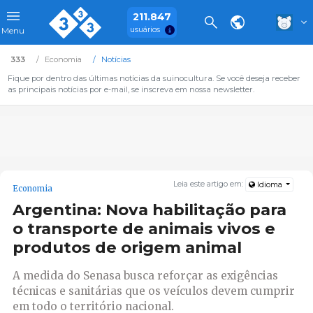
211.847
usuários
Menu
333
Economia
Notícias
Fique por dentro das últimas notícias da suinocultura. Se você deseja receber
as principais notícias por e-mail, se inscreva em nossa newsletter.
Leia este artigo em:
Idioma
Economia
Argentina: Nova habilitação para
o transporte de animais vivos e
produtos de origem animal
A medida do Senasa busca reforçar as exigências
técnicas e sanitárias que os veículos devem cumprir
em todo o território nacional.