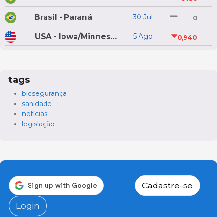
Brasil - Paraná
30 Jul
0
USA - Iowa/Minnesota
5 Ago
0,940
tags
biosegurança
sanidade
notícias
legislação
Cadastre-se
Login