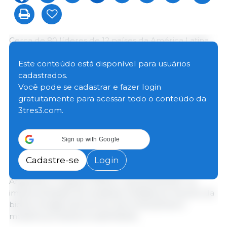
Cerca de 80 líderes de 12 países da América Latina
reuniram-se na Cidade do Panamá para trocar
experiências sobre os avanços na bioeconomia e
Este conteúdo está disponível para usuários
analisar, juntamente com delegados do Reino Unido,
cadastrados.
as políticas, estratégias e investimentos necessários
Você pode se cadastrar e fazer login
para fortalecer o desenvolvimento desse setor na
gratuitamente para acessar todo o conteúdo da
região.
3tres3.com.
Durante o encontro, foram destacados os avanços de
Sign up with Google
vários países latino-americanos na construção de
estratégias e políticas nacionais de bioeconomia.
Cadastre-se
Login
Entre eles estão Costa Rica, Colômbia, Brasil,
Argentina, Uruguai e México, que já avançam na
implementação de iniciativas voltadas ao impulso da
biotecnologia, bioinsumos, biocombustíveis e
modelos produtivos sustentáveis.