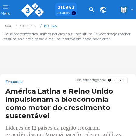
211.943
usuários
Menu
333
Economia
Notícias
Fique por dentro das últimas notícias da suinocultura. Se você deseja receber
as principais notícias por e-mail, se inscreva em nossa newsletter.
Leia este artigo em:
Idioma
Economia
América Latina e Reino Unido
impulsionam a bioeconomia
como motor do crescimento
sustentável
Líderes de 12 países da região trocaram
experiências no Panamá para fortalecer políticas,