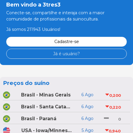
Bem vindo a 3tres3
Conecte-se, compartilhe e interaja com a maior
comunidade de profissionais da suinocultura.
Já somos 211943 Usuários!
Cadastre-se
Já é usuário?
Preços do suíno
Brasil - Minas Gerais
6 Ago
0,200
Brasil - Santa Catarina
6 Ago
0,220
Brasil - Paraná
6 Ago
0
USA - Iowa/Minnesota
5 Ago
0,940