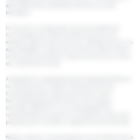
aproveitamento sustentável de seus recursos
biológicos.
O encontro correspondeu à terceira edição da
Comunidade de Prática de Bioeconomia, uma
iniciativa regional que promove o diálogo técnico e a
aprendizagem mútua entre América Latina e Reino
Unido para impulsionar a bioeconomia como motor
do crescimento verde.
A atividade foi organizada pela Embaixada Britânica
no Panamá, pelo Instituto Interamericano de
Cooperação para a Agricultura (IICA) e pela
Secretaria Nacional de Ciência, Tecnologia e
Inovação (SENACYT), com a participação de
representantes de governos, academia, centros de
pesquisa, setor privado e organismos internacionais.
Nesse contexto, os participantes concordaram que a