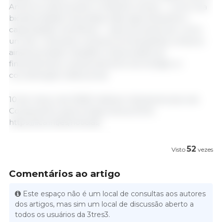
América Latina possui condições únicas — como sua
biodiversidade, biomassa, base agroindustrial e
capacidades científicas — para se posicionar como
um ator relevante na bioeconomia global, embora
ainda persistam desafios relacionados ao
financiamento, escalonamento tecnológico e
coordenação institucional.
10 de março de 2026/ Instituto Interamericano de
Cooperación para la Agricultura (IICA)
https://iica.int/es/noticias/
52
Visto
vezes
Comentários ao artigo
Este espaço não é um local de consultas aos autores
dos artigos, mas sim um local de discussão aberto a
todos os usuários da 3tres3.