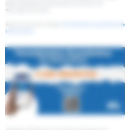
visão indicativa do panorama econômico do
mercado de suínos.
Para se inscrever, acesse:
Termômetro econômico da
suinocultura
.