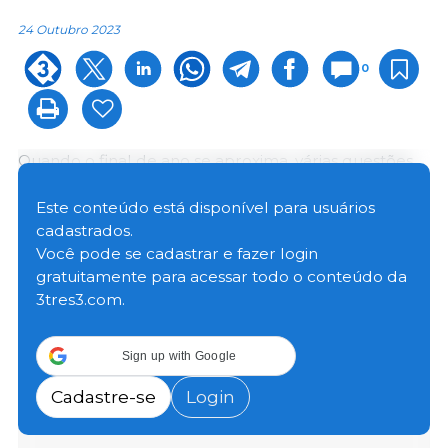
24 Outubro 2023
0
Quando o final de ano se aproxima, várias questões
sempre nos vêm à cabeça.
Este conteúdo está disponível para usuários
cadastrados.
E esse ano? O mercado vai seguir o roteiro
Você pode se cadastrar e fazer login
tradicional? Qual deve ser a minha estratégia de
gratuitamente para acessar todo o conteúdo da
vendas? Não faltam perguntas. Diante disso, autor do
3tres3.com.
Termômetro Econômico, Alvimar Jalles, arriscou
algumas respostas.
Sign up with Google
Cadastre-se
Login