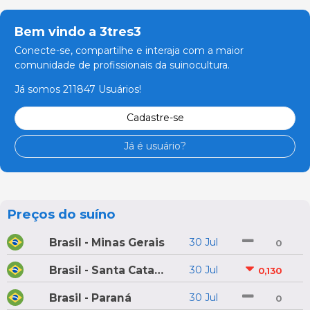
Bem vindo a 3tres3
Conecte-se, compartilhe e interaja com a maior
comunidade de profissionais da suinocultura.
Já somos 211847 Usuários!
Cadastre-se
Já é usuário?
Preços do suíno
Brasil - Minas Gerais
30 Jul
0
Brasil - Santa Catarina
30 Jul
0,130
Brasil - Paraná
30 Jul
0