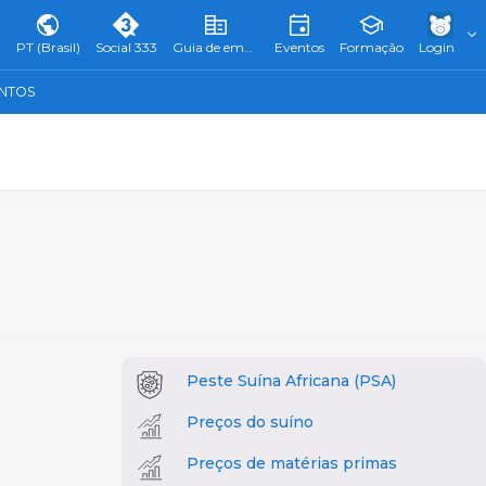
PT (Brasil)
Social 333
Guia de empresas
Eventos
Formação
Login
ENTOS
Peste Suína Africana (PSA)
Preços do suíno
Preços de matérias primas