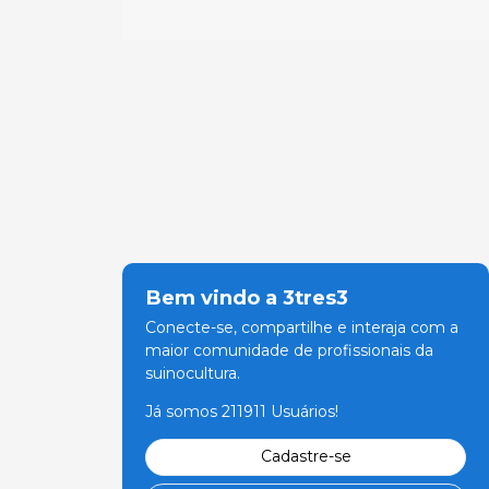
Bem vindo a 3tres3
Conecte-se, compartilhe e interaja com a
maior comunidade de profissionais da
suinocultura.
Já somos 211911 Usuários!
Cadastre-se