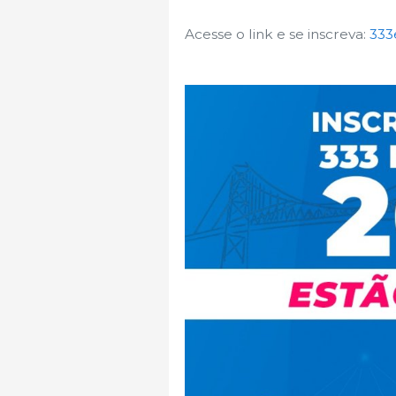
Acesse o link e se inscreva:
333