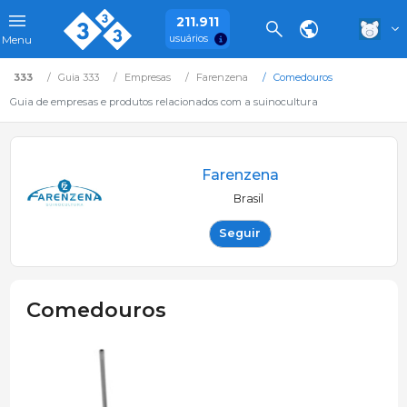
211.911
usuários
Menu
333
Guia 333
Empresas
Farenzena
Comedouros
Guia de empresas e produtos relacionados com a suinocultura
Farenzena
Brasil
Seguir
Comedouros