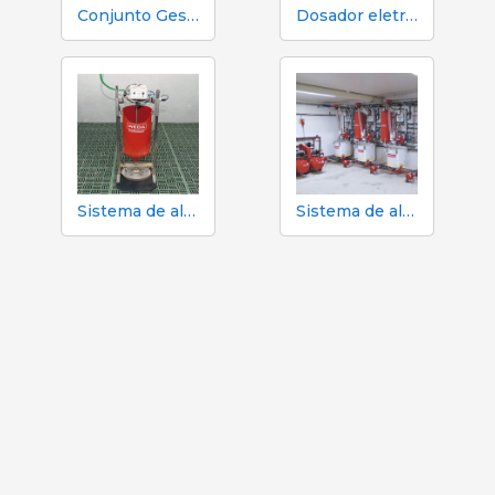
Conjunto Gestação Individual
Dosador eletrônico - Weda OptiMum
Sistema de alimentação para leitões - PigRunner Weda
Sistema de alimentação suplementar para leitões, Weda Nutrix +