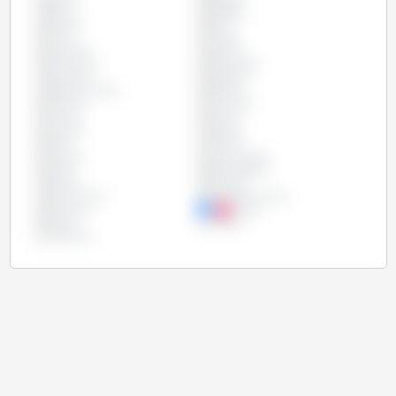
Brasil
Bulgária
Canadá
Chile
China
Chipre
Colômbia
Croácia
Dinamarca
Eslováquia
Eslovênia
Espanha
Estados Unidos
Estônia
Filipinas
Finlândia
França
Grécia
Hungria
Irlanda
Itália
Letônia
Lituânia
Luxemburgo
Malta
Países Baixos
Polônia
Portugal
Reino Unido
República Checa
Romênia
Rússia
Suécia
Taiwan
Vietname