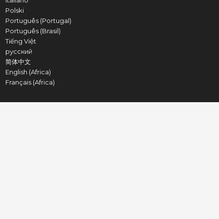
Italiano
Polski
Português (Portugal)
Português (Brasil)
Tiếng Việt
русский
简体中文
English (Africa)
Français (Africa)