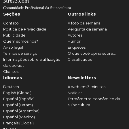
3tres3.com
Comunidade Profissional da Suinocultura
Seções
Outros links
Contato
A foto da semana
Política de Privacidade
Pergunta da semana
Publicidade
Autores
Quem somos nós?
Humor
Aviso legal
Enquetes
Termos de serviço
O que você opina sobre...
Informações sobre a utilização
Classificados
de cookies
Clientes
Idiomas
Newsletters
Deutsch
A web em 3 minutos
English (Global)
Notícias
Español (España)
Termômetro econômico da
Español (Latam)
suinocultura
Español (Argentina)
Español (México)
Français (Global)