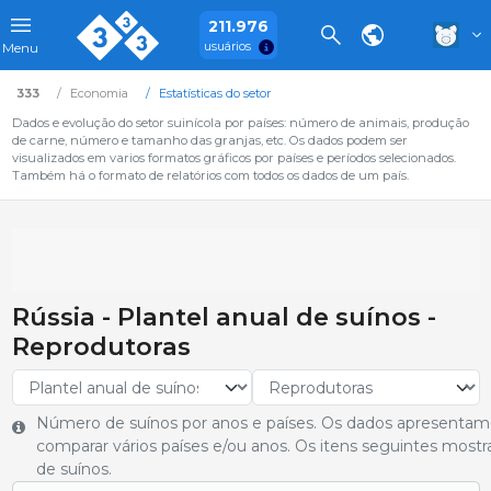
211.976
usuários
Menu
333
Economia
Estatísticas do setor
Dados e evolução do setor suinícola por países: número de animais, produção
de carne, número e tamanho das granjas, etc. Os dados podem ser
visualizados em varios formatos gráficos por países e períodos selecionados.
Também há o formato de relatórios com todos os dados de um país.
Rússia - Plantel anual de suínos -
Reprodutoras
Número de suínos por anos e países. Os dados apresentam
comparar vários países e/ou anos. Os itens seguintes most
de suínos.