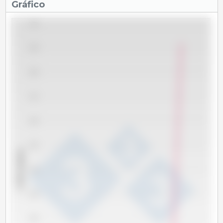
Gráfico
1,700
1,690
1,680
1,670
1,660
1,650
x 1000 cabeças
1,640
1,630
1,620