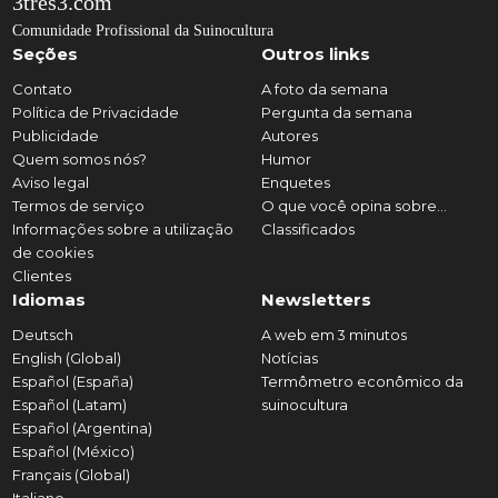
3tres3.com
Comunidade Profissional da Suinocultura
Seções
Outros links
Contato
A foto da semana
Política de Privacidade
Pergunta da semana
Publicidade
Autores
Quem somos nós?
Humor
Aviso legal
Enquetes
Termos de serviço
O que você opina sobre...
Informações sobre a utilização
Classificados
de cookies
Clientes
Idiomas
Newsletters
Deutsch
A web em 3 minutos
English (Global)
Notícias
Español (España)
Termômetro econômico da
Español (Latam)
suinocultura
Español (Argentina)
Español (México)
Français (Global)