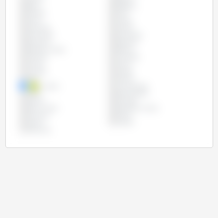
Brasil
Bulgária
Canadá
Chile
China
Chipre
Colômbia
Croácia
Dinamarca
Eslováquia
Eslovênia
Espanha
Estados Unidos
Estônia
Filipinas
Finlândia
França
Grécia
Hungria
Irlanda
Itália
Letônia
Lituânia
Luxemburgo
Malta
Países Baixos
Polônia
Portugal
Reino Unido
República Checa
Romênia
Rússia
Suécia
Taiwan
Vietname