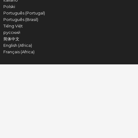
Italiano
Polski
Português (Portugal)
Português (Brasil)
Tiếng Việt
русский
简体中文
English (Africa)
Français (Africa)