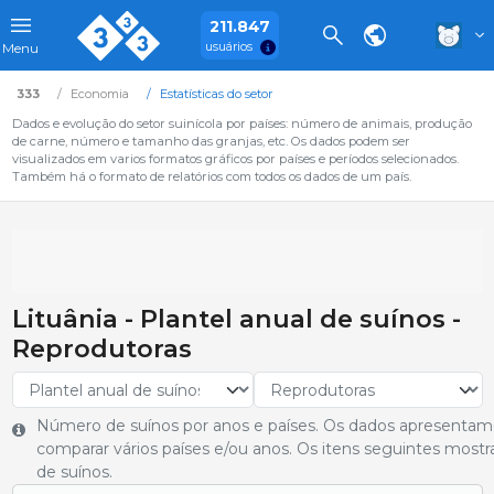
211.847
usuários
Menu
333
Economia
Estatísticas do setor
Dados e evolução do setor suinícola por países: número de animais, produção
de carne, número e tamanho das granjas, etc. Os dados podem ser
visualizados em varios formatos gráficos por países e períodos selecionados.
Também há o formato de relatórios com todos os dados de um país.
Lituânia - Plantel anual de suínos -
Reprodutoras
Número de suínos por anos e países. Os dados apresentam
comparar vários países e/ou anos. Os itens seguintes most
de suínos.