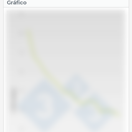
Gráfico
90
80
70
60
x 1000 cabeças
50
40
30