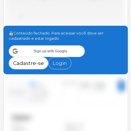
20
Conteúdo fechado. Para acessar você deve ser
10
cadastrado e estar logado
Sign up with Google
0
2010
2012
2014
2016
2018
2020
2022
2024
2011
2013
2015
2017
2019
2021
2023
2025
Cadastre-se
Login
Período
linhas
2010 - 2025
colunas
Evolução
situação
pontual
Países
Alemanha
Todos
Austria
Bélgica