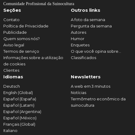
Comunidade Profissional da Suinocultura
Seções
Outros links
Contato
A foto da semana
Política de Privacidade
Pergunta da semana
Publicidade
Autores
Quem somos nós?
Humor
Aviso legal
Enquetes
Termos de serviço
O que você opina sobre...
Informações sobre a utilização
Classificados
de cookies
Clientes
Idiomas
Newsletters
Deutsch
A web em 3 minutos
English (Global)
Notícias
Español (España)
Termômetro econômico da
Español (Latam)
suinocultura
Español (Argentina)
Español (México)
Français (Global)
Italiano