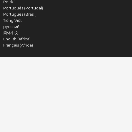
Polski
Português (Portugal)
Português (Brasil)
Tiếng Việt
русский
简体中文
English (Africa)
Français (Africa)