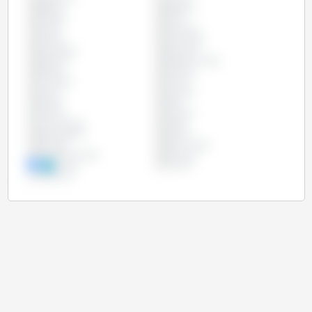
Bélgica
Bulgária
Canadá
Chile
Chipre
Colômbia
Croácia
Dinamarca
Eslováquia
Eslovênia
Espanha
Estados Unidos
Estônia
Filipinas
Finlândia
França
Grécia
Hungria
Irlanda
Itália
Letônia
Lituânia
Luxemburgo
Malta
Países Baixos
Polônia
Portugal
Reino Unido
República Checa
Romênia
Suécia
Taiwan
Vietname