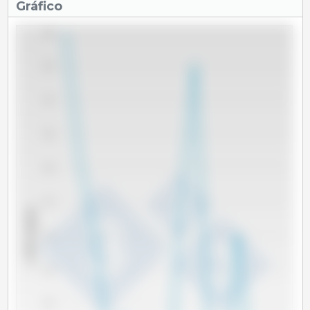
Gráfico
990
980
970
960
950
940
x 1000 cabeças
930
920
910