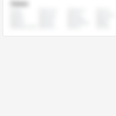
Países
Alemanha
Argentina
Austria
Todos
Chipre
Colômbia
Croácia
Dinamarca
Estônia
Filipinas
Finlândia
França
Letônia
Lituânia
Luxemburgo
Malta
República Checa
Romênia
Suécia
Taiwan