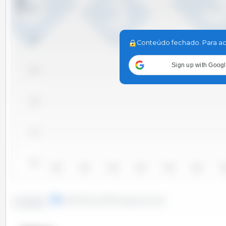
1,900
1,850
Conteúdo fechado. Para ac
Sign up with Goog
1,800
1,750
1,700
1,650
2010
2011
2012
2013
2014
2015
20
linhas
colunas
situação pontual
Evolução