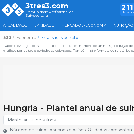
3tres3.com
211
Comunidade Profissional da
Usuários
Suinocultura
ATUALIDADE
SANIDADE
MERCADOS-ECONOMIA
NUTRIÇÃO
333
Economia
Estatísticas do setor
Dados e evolução do setor suinícola por países: número de animais, produção de
gráficos por países e períodos selecionados. Também há o formato de relatórios c
Hungria - Plantel anual de su
Número de suínos por anos e países. Os dados apresentam