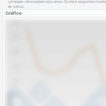
comparar vários países e/ou anos. Os itens seguintes most
de suínos.
Gráfico
2,200
2,150
2,100
2,050
2,000
x 1000 cabeças
1,950