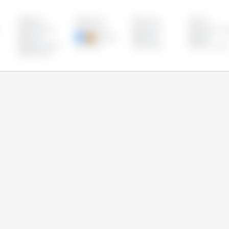
Bélgica
Bulgária
Canadá
Chile
Eslováquia
Eslovênia
Espanha
Estados Uni
Grécia
Hungria
Irlanda
Itália
Países Baixos
Polônia
Portugal
Reino Unido
Vietname