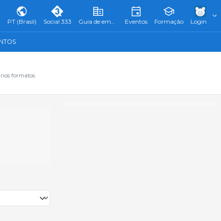
PT (Brasil)
Social 333
Guia de empresas
Eventos
Formação
Login
ENTOS
rios formatos