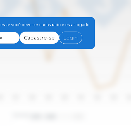
essar você deve ser cadastrado e estar logado
Cadastre-se
Login
le
16
2017
2018
2019
2020
2021
2022
2023
20
Período
2010 - 2025