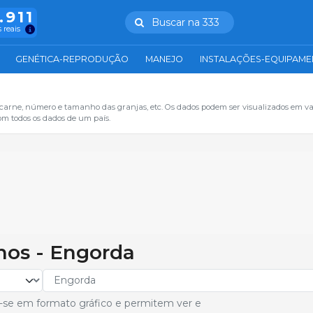
.911
Buscar na 333
 reais
GENÉTICA-REPRODUÇÃO
MANEJO
INSTALAÇÕES-EQUIPAM
 carne, número e tamanho das granjas, etc. Os dados podem ser visualizados em va
om todos os dados de um país.
ínos - Engorda
-se em formato gráfico e permitem ver e