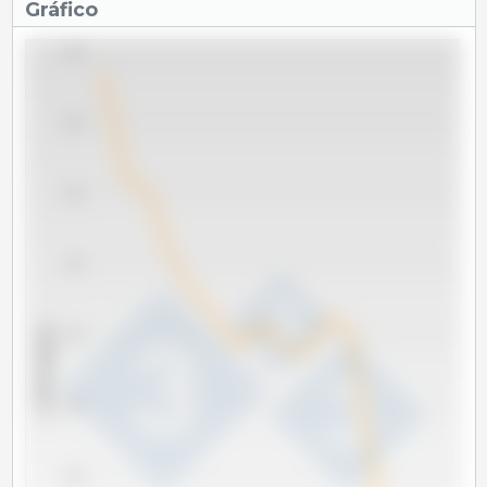
Gráfico
2,100
2,050
2,000
1,950
x 1000 cabeças
1,900
1,850
1,800