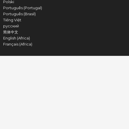
Polski
Português (Portugal)
Português (Brasil)
Tiếng Việt
русский
简体中文
English (Africa)
Français (Africa)