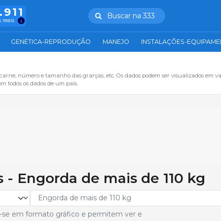
.911
Buscar na 333
 reais
GENÉTICA-REPRODUÇÃO
MANEJO
INSTALAÇÕES-EQUIPAM
 carne, número e tamanho das granjas, etc. Os dados podem ser visualizados em va
om todos os dados de um país.
s - Engorda de mais de 110 kg
-se em formato gráfico e permitem ver e