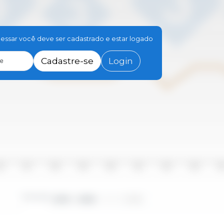
essar você deve ser cadastrado e estar logado
Cadastre-se
Login
le
16
2017
2018
2019
2020
2021
2022
2023
20
Período
2010 - 2025