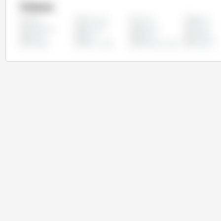
Países
Alemanha
Austria
Bélgica
Todos
Eslováquia
Eslovênia
Espanha
Estônia
Irlanda
Itália
Letônia
Lituânia
Portugal
Reino Unido
República Checa
Romênia