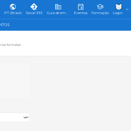
PT (Brasil)
Social 333
Guia de empresas
Eventos
Formação
Login
ENTOS
rios formatos