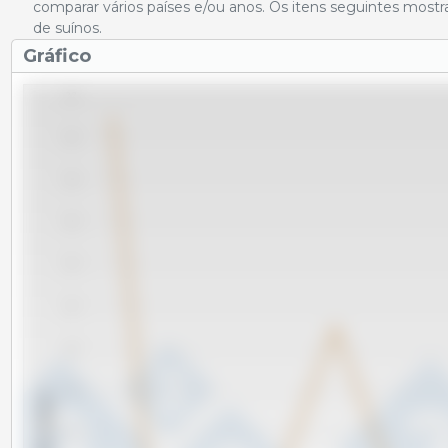
comparar vários países e/ou anos. Os itens seguintes most
de suínos.
Gráfico
3.2
3.0
2.8
2.6
2.4
2.2
2.0
1.8
x 1000 cabeças
1.6