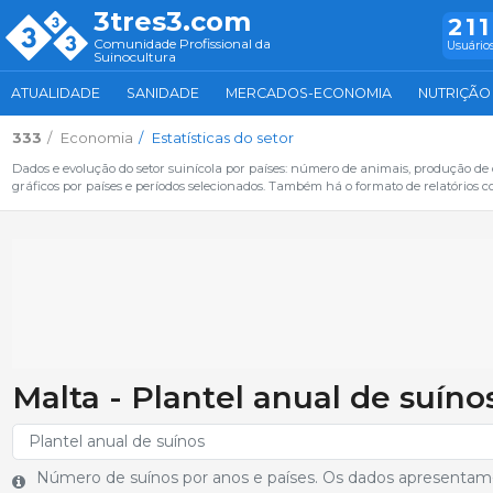
3tres3.com
211
Comunidade Profissional da
Usuários
Suinocultura
ATUALIDADE
SANIDADE
MERCADOS-ECONOMIA
NUTRIÇÃO
333
Economia
Estatísticas do setor
Dados e evolução do setor suinícola por países: número de animais, produção de
gráficos por países e períodos selecionados. Também há o formato de relatórios c
Malta - Plantel anual de suíno
Número de suínos por anos e países. Os dados apresentam