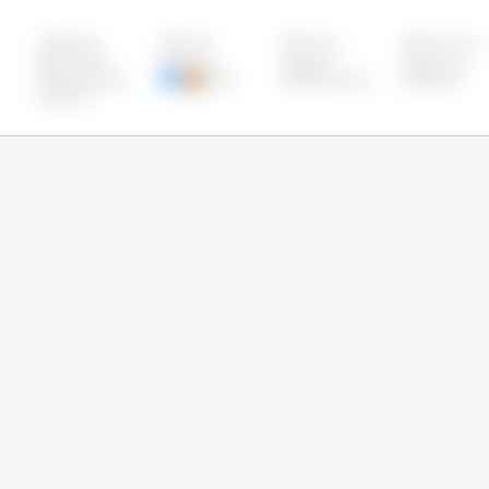
Bulgária
Chipre
Croácia
Dinamarca
Finlândia
França
Grécia
Hungria
Luxemburgo
Malta
Países Baixos
Polônia
Suécia