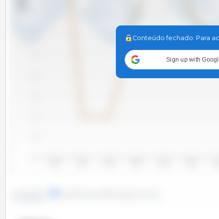
1.4
1.2
Conteúdo fechado. Para ac
1.0
Sign up with Goog
0.8
0.6
0.4
0.2
0.0
2010
2011
2012
2013
2014
2015
20
linhas
colunas
situação pontual
Evolução