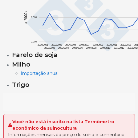
x 1000 t
2,500
2,000
2000/2001
2002/2003
2004/2005
2006/2007
2008/2009
2010/2011
2012/2013
201
2001/2002
2003/2004
2005/2006
2007/2008
2009/2010
2011/2012
2013/201
Farelo de soja
Milho
Importação anual
Trigo
Você não está inscrito na lista Termômetro
econômico da suinocultura
Informações mensais do preço do suíno e comentário