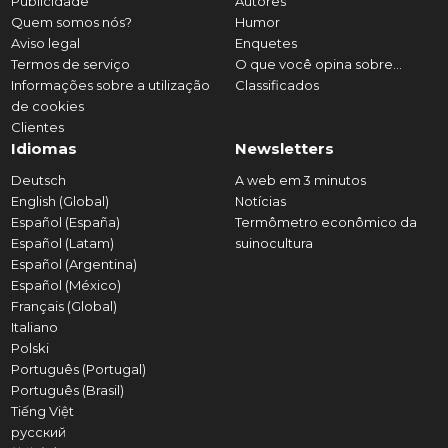
Publicidade
Autores
Quem somos nós?
Humor
Aviso legal
Enquetes
Termos de serviço
O que você opina sobre...
Informações sobre a utilização
Classificados
de cookies
Clientes
Idiomas
Newsletters
Deutsch
A web em 3 minutos
English (Global)
Notícias
Español (España)
Termômetro econômico da
Español (Latam)
suinocultura
Español (Argentina)
Español (México)
Français (Global)
Italiano
Polski
Português (Portugal)
Português (Brasil)
Tiếng Việt
русский