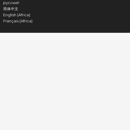
русский
简体中文
English (Africa)
Français (Africa)