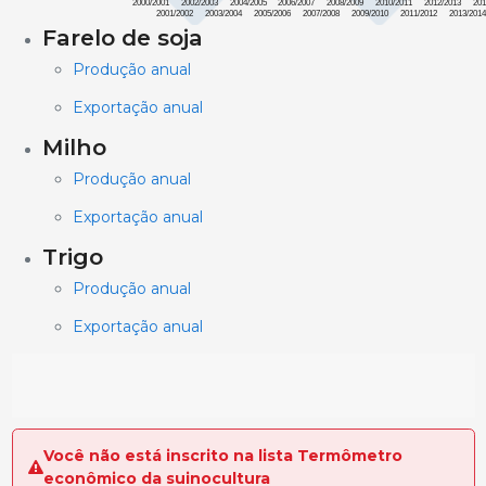
2000/2001
2002/2003
2004/2005
2006/2007
2008/2009
2010/2011
2012/2013
201
2001/2002
2003/2004
2005/2006
2007/2008
2009/2010
2011/2012
2013/201
Farelo de soja
Produção anual
Exportação anual
Milho
Produção anual
Exportação anual
Trigo
Produção anual
Exportação anual
Você não está inscrito na lista Termômetro
econômico da suinocultura