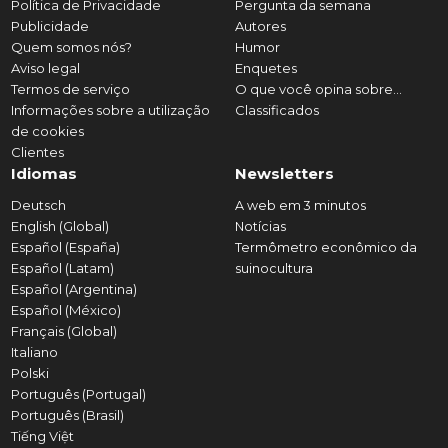
Política de Privacidade
Pergunta da semana
Publicidade
Autores
Quem somos nós?
Humor
Aviso legal
Enquetes
Termos de serviço
O que você opina sobre...
Informações sobre a utilização
Classificados
de cookies
Clientes
Idiomas
Newsletters
Deutsch
A web em 3 minutos
English (Global)
Notícias
Español (España)
Termômetro econômico da
Español (Latam)
suinocultura
Español (Argentina)
Español (México)
Français (Global)
Italiano
Polski
Português (Portugal)
Português (Brasil)
Tiếng Việt